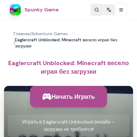
Spunky Game
Change langu
Главная
/
Adventure Games
Eaglercraft Unblocked: Minecraft весело играя без
/
загрузки
Eaglercraft Unblocked: Minecraft весело
играя без загрузки
Начать Играть
Играть в Eaglercraft Unblocked онлайн –
загрузка не требуется!