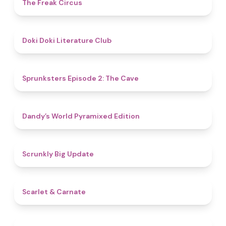
4.8
The Freak Circus
4.8
Doki Doki Literature Club
4.7
Sprunksters Episode 2: The Cave
4.3
Dandy’s World Pyramixed Edition
4.4
Scrunkly Big Update
5
Scarlet & Carnate