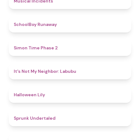
Musical Incidents
4.8
SchoolBoy Runaway
4.8
Simon Time Phase 2
4.7
It's Not My Neighbor: Labubu
5
Halloween Lily
4.4
Sprunk Undertaled