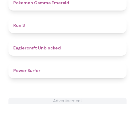
4.3
Pokemon Gamma Emerald
4.7
Run 3
4.3
Eaglercraft Unblocked
4.4
Power Surfer
Advertisement