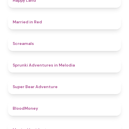
Happy Land
4.5
Married in Red
4.5
Screamals
4.3
Sprunki Adventures in Melodia
4.5
Super Bear Adventure
4.6
BloodMoney
4.6