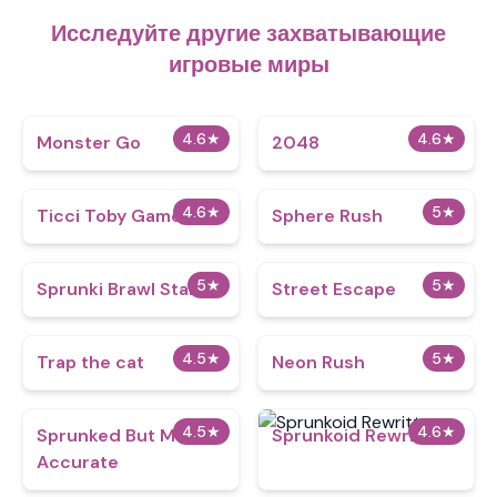
Исследуйте другие захватывающие
игровые миры
4.6
★
4.6
★
Monster Go
2048
4.6
★
5
★
Ticci Toby Game
Sphere Rush
5
★
5
★
Sprunki Brawl Stars 2
Street Escape
4.5
★
5
★
Trap the cat
Neon Rush
4.5
★
4.6
★
Sprunked But More
Sprunkoid Rewritten
Accurate