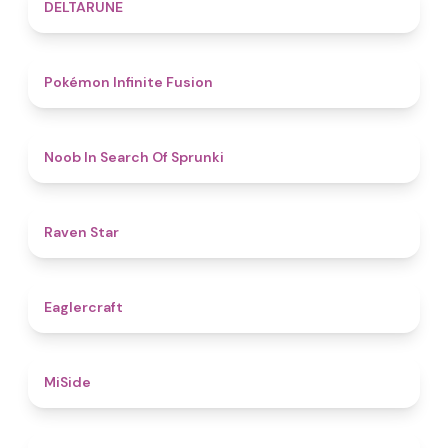
4.8
DELTARUNE
4.9
Pokémon Infinite Fusion
4.8
Noob In Search Of Sprunki
4.8
Raven Star
4.9
Eaglercraft
4.7
MiSide