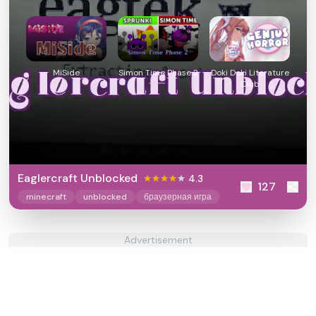
MiSide
Simon Time Phase 2
Doki Doki Literature
Club
Eaglercraft Unblocked
4.3
127
minecraft
unblocked
браузерная игра
Advertisement