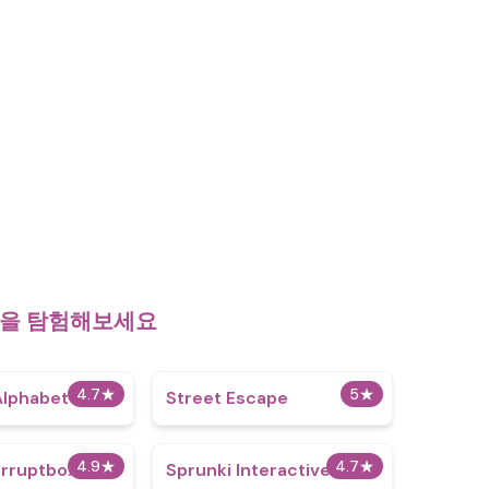
e)을 탐험해보세요
4.7
★
5
★
Alphabet Lore
Street Escape
4.9
★
4.7
★
orruptbox
Sprunki Interactive