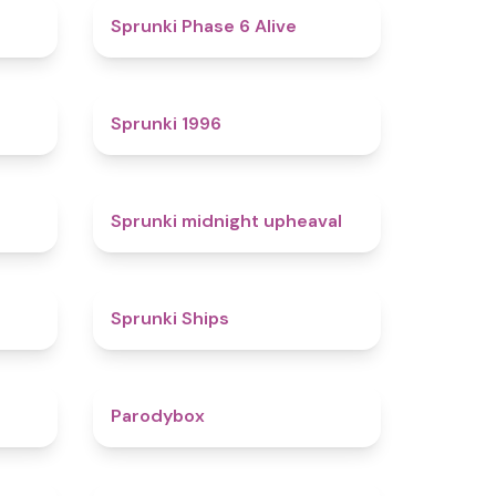
4.4
4.8
Sprunki Phase 6 Alive
4.7
5
Sprunki 1996
4.3
4.9
Sprunki midnight upheaval
4.4
4.3
Sprunki Ships
4.3
4.3
Parodybox