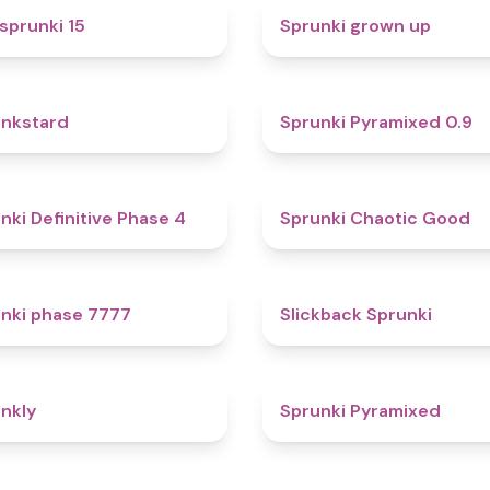
5
sprunki 15
Sprunki grown up
4.6
nkstard
Sprunki Pyramixed 0.9
4.7
nki Definitive Phase 4
Sprunki Chaotic Good
5
nki phase 7777
Slickback Sprunki
4.7
nkly
Sprunki Pyramixed