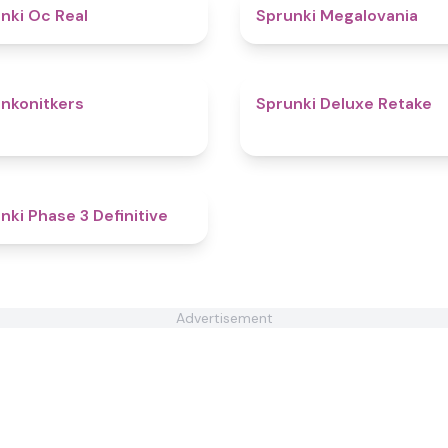
4.5
nki Oc Real
Sprunki Megalovania
4.6
nkonitkers
Sprunki Deluxe Retake
4.8
nki Phase 3 Definitive
Advertisement