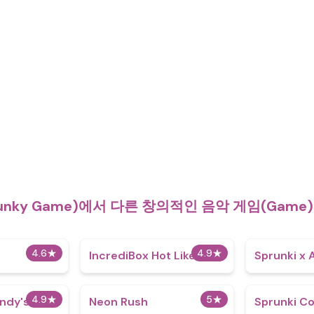
unky Game)에서 다른 창의적인 음악 게임(Gam
4.6
★
4.9
★
IncrediBox Hot Like Lava
Sprunki x 
4.9
★
5
★
ndy's
Neon Rush
Sprunki C