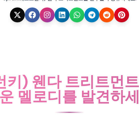
프런키) 웬다 트리트먼
운 멜로디를 발견하