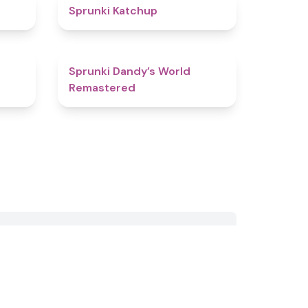
4.5
4
Sprunki Katchup
4.1
4.8
Sprunki Dandy’s World
Remastered