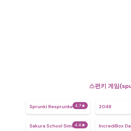
스펀키 게임(sp
4.7
★
Sprunki Resprunked
2048
4.4
★
Sakura School Simulator
IncrediBox Da