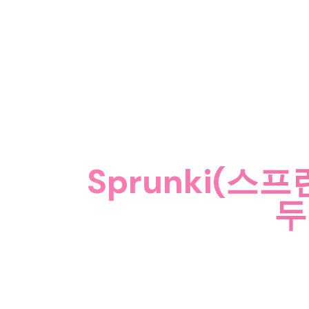
Sprunki(스
두