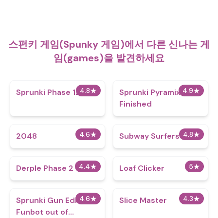
스펀키 게임(Spunky 게임)에서 다른 신나는 게
임(games)을 발견하세요
4.8
★
4.9
★
Sprunki Phase 12
Sprunki Pyramixed
Finished
4.6
★
4.8
★
2048
Subway Surfers
4.4
★
5
★
Derple Phase 2
Loaf Clicker
4.6
★
4.3
★
Sprunki Gun Edition -
Slice Master
Funbot out of