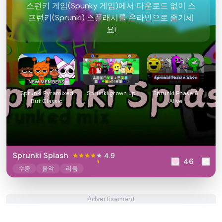
스펀키 게임(Spunky 게임)에서 다운로드 없이 스
프런키(Sprunki) 스플래시를 온라인으로 즐기세
요!
Sprunki Pyramixed
Sprunki grown up
Sprunki Phase 6
But Classic
Alive
Sprunki Splash
4.9
46
수중
음악
리듬
Advertisement