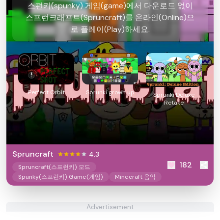
스펀키(spunky) 게임(game)에서 다운로드 없이
스프런크래프트(Spruncraft)를 온라인(Online)으
로 플레이(Play)하세요.
Perfect Orbit
Sprunki grown up
Sprunki Deluxe
Retake
Spruncraft
4.3
182
Spruncraft(스프런키) 모드
Spunky(스프런키) Game(게임)
Minecraft 음악
Advertisement