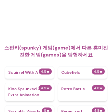
스펀키(spunky) 게임(game)에서 다른 흥미진
진한 게임(games)을 탐험하세요
4.5
★
4.5
★
Squirrel With A Gun
Cubefield
4.9
★
4.8
★
Kino Sprunked 2.0
Retro Battle
Extra Animation
5
★
4.8
★
Scrunkly Wenda
Pyramixed