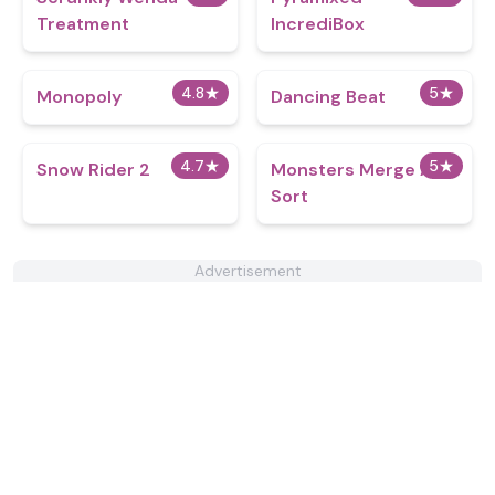
Treatment
IncrediBox
4.8
★
5
★
Monopoly
Dancing Beat
4.7
★
5
★
Snow Rider 2
Monsters Merge And
Sort
Advertisement