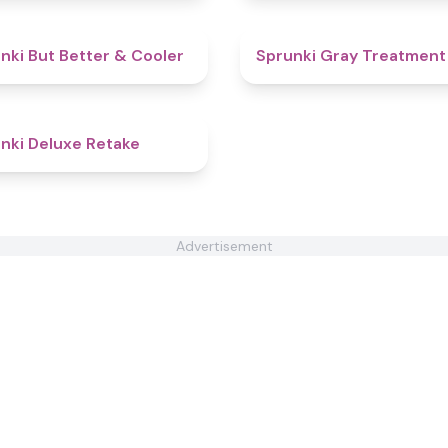
4.4
nki But Better & Cooler
Sprunki Gray Treatment
4.1
nki Deluxe Retake
Advertisement