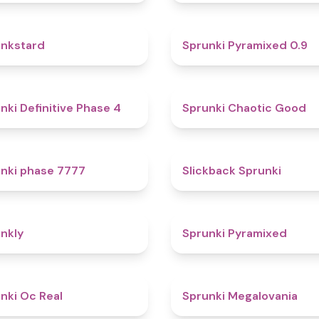
4.6
nkstard
Sprunki Pyramixed 0.9
4.7
nki Definitive Phase 4
Sprunki Chaotic Good
5
nki phase 7777
Slickback Sprunki
4.7
nkly
Sprunki Pyramixed
4.5
nki Oc Real
Sprunki Megalovania