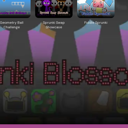
Geometry Ball
Sprunki Swap
Fiddle Sprunki
Challenge
Showcase