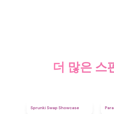
더 많은 스
4.6
Sprunki Swap Showcase
Para