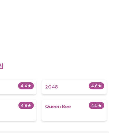
임
4.4
★
4.6
★
2048
4.9
★
4.5
★
Queen Bee