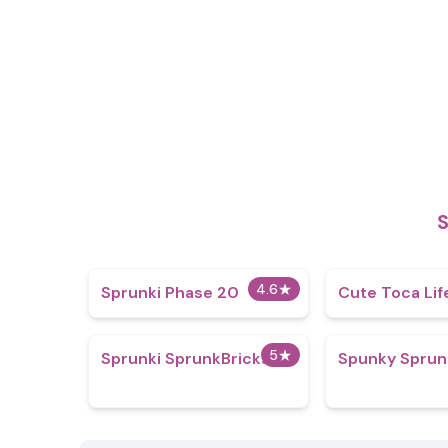
4.6
★
Sprunki Phase 20
Cute Toca Lif
5
★
Sprunki SprunkBricks
Spunky Sprun