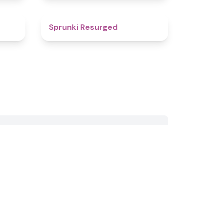
4.6
4.5
Sprunki Resurged