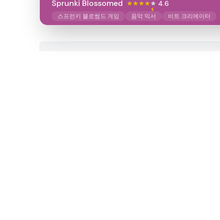
Sprunki Blossomed
4.6
스프런키 블로썸드 게임
음악 믹서
비트 크리에이터