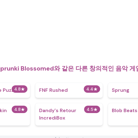
Sprunki Blossomed와 같은 다른 창의적인 음악 게
4.8
★
4.4
★
e Puzzles
FNF Rushed
Sprung
4.8
★
4.5
★
kin
Dandy's Retour
Blob Beats​
IncrediBox