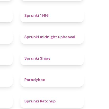
4.7
5
Sprunki 1996
4.3
4.9
Sprunki midnight upheaval
4.4
4.3
Sprunki Ships
4.3
4.3
Parodybox
4.5
4
Sprunki Katchup