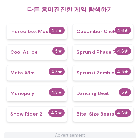
다른 흥미진진한 게임 탐색하기
4.3
★
4.6
★
Incredibox Mechanic
Cucumber Clicker
5
★
4.6
★
Cool As Ice
Sprunki Phase 70
4.8
★
4.5
★
Moto X3m
Sprunki Zombies
4.8
★
5
★
Monopoly
Dancing Beat
4.7
★
4.6
★
Snow Rider 2
Bite-Size Beats
Advertisement