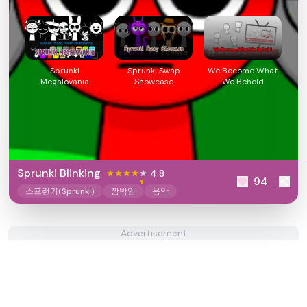
Sprunki
Sprunki Swap
We Become What
Megalovania
Showcase
We Behold
Sprunki Blinking
4.8
94
스프런키(Sprunki)
깜박임
음악
Advertisement