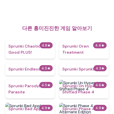
다른 흥미진진한 게임 알아보기
4.8
★
4.4
★
Sprunki Chaotic
Sprunki Oren
Good PLUS!
Treatment
4.5
★
4.3
★
Sprunki Endless
Sprunki SprunkBoy
4.5
★
4.6
★
Sprunki Parodybox
Sprunki Un Hyper
Parasite
Shifted Phase 4
4.9
★
4.9
★
Sprunki Bad Apple
Sprunki Phase 4