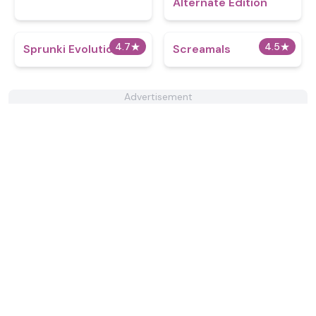
Alternate Edition
4.7
★
4.5
★
Sprunki Evolution
Screamals
Advertisement