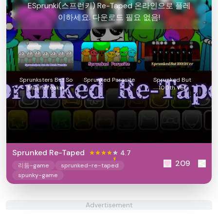
ESprunki(스프런키) Re-Taped 온라인으로 플레
이하세요. 다운로드 필요 없음!
Sprunksters But So
Sprunked Parasite
Sprunked But
Much Freakin
100th Ver
Sprunked Re-Taped
4.7
209
리듬-game
sprunked-re-taped
spunky-game
Advertisement