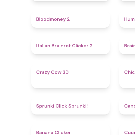
4.6
Bloodmoney 2
Hum
4.4
Italian Brainrot Clicker 2
Brai
5
Crazy Cow 3D
Chic
4.8
Sprunki Click Sprunki!
Cand
4.7
Banana Clicker
Cucu