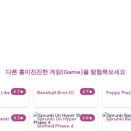
다른 흥미진진한 게임(Game)을 탐험해보세요
4.7
★
4.7
★
Like Fire
Baseball Bros IO
Poppy Play
4.3
★
4.6
★
anki
Sprunki Un Hyper
Sprunki Ba
Shifted Phase 4