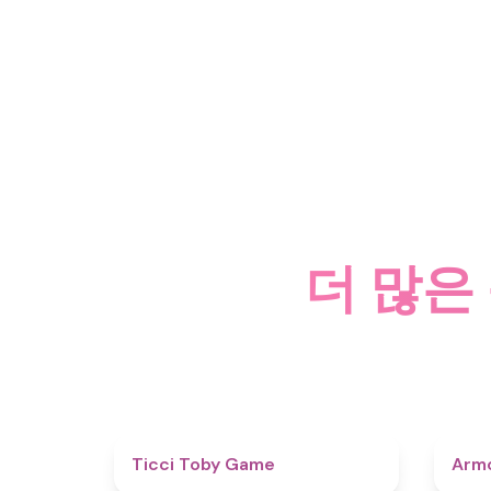
더 많은
4.6
Ticci Toby Game
Armo