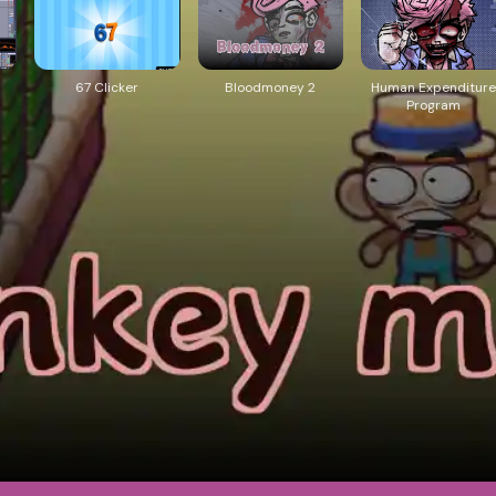
67 Clicker
Bloodmoney 2
Human Expenditure
Program