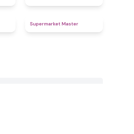
4.3
4.9
Supermarket Master