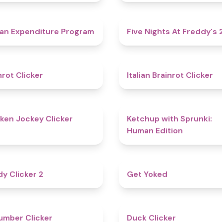
4.7
an Expenditure Program
Five Nights At Freddy's 
4.4
nrot Clicker
Italian Brainrot Clicker
4.7
ken Jockey Clicker
Ketchup with Sprunki:
Human Edition
4.8
y Clicker 2
Get Yoked
4.6
mber Clicker
Duck Clicker