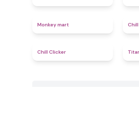
4.5
Monkey mart
Chill
4.4
Chill Clicker
Tita