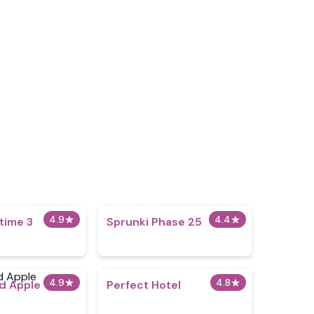
4.9
★
4.4
★
time 3
Sprunki Phase 25
4.9
★
4.8
★
d Apple
Perfect Hotel