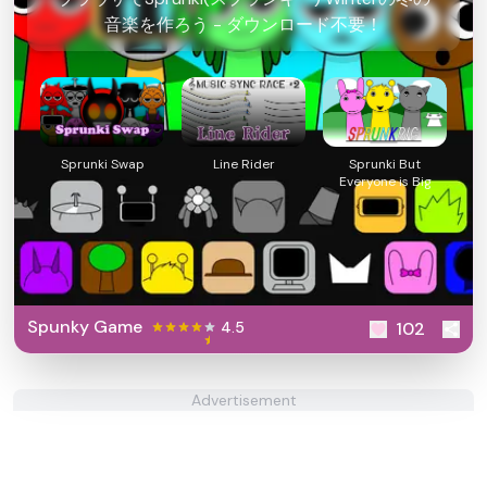
音楽を作ろう - ダウンロード不要！
Sprunki Swap
Line Rider
Sprunki But
Everyone is Big
Spunky Game
4.5
102
Advertisement