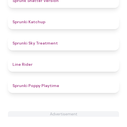
Sprunk Shatter Version
4
Sprunki Katchup
4.5
Sprunki Sky Treatment
4.9
Line Rider
4.9
Sprunki Poppy Playtime
Advertisement