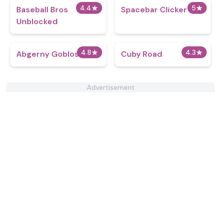
4.4
★
5
★
Baseball Bros
Spacebar Clicker
Unblocked
4.8
★
4.3
★
Abgerny Goblos
Cuby Road
Advertisement