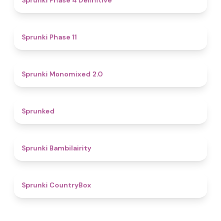
Sprunki Phase 4 Definitive
4.9
Sprunki Phase 11
4.6
Sprunki Monomixed 2.0
4.8
Sprunked
4.3
Sprunki Bambilairity
4.7
Sprunki CountryBox