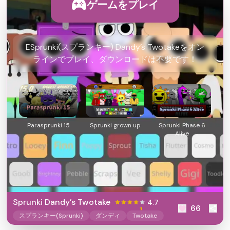
ゲームをプレイ
ESprunki(スプランキー) Dandy’s Twotakeをオン
ラインでプレイ、ダウンロードは不要です！
Parasprunki 15
Sprunki grown up
Sprunki Phase 6
Alive
Sprunki Dandy’s Twotake
4.7
66
スプランキー(Sprunki)
ダンディ
Twotake