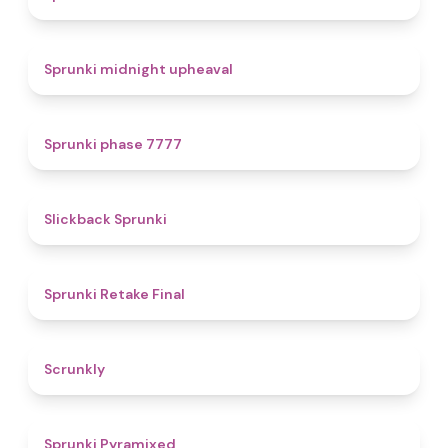
4.9
Sprunki midnight upheaval
5
Sprunki phase 7777
4.4
Slickback Sprunki
4.8
Sprunki Retake Final
4.7
Scrunkly
4.3
Sprunki Pyramixed