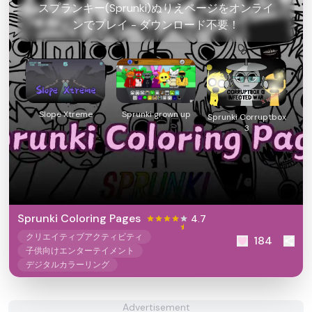
スプランキー(Sprunki)ぬりえページをオンライ
ンでプレイ - ダウンロード不要！
Slope Xtreme
Sprunki grown up
Sprunki Corruptbox
3
Sprunki Coloring Pages
4.7
クリエイティブアクティビティ
184
子供向けエンターテイメント
デジタルカラーリング
Advertisement