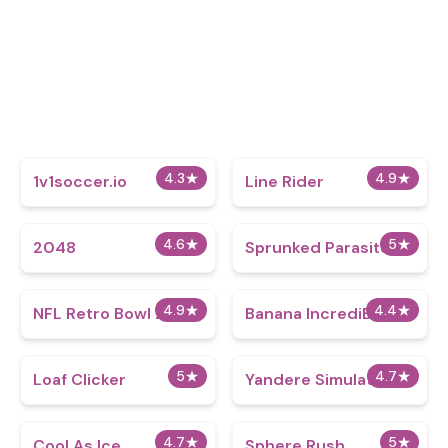
4.3
★
4.9
★
1v1soccer.io
Line Rider
4.6
★
5
★
2048
Sprunked Parasite
4.9
★
4.4
★
NFL Retro Bowl 25
Banana IncrediBox
5
★
4.7
★
Loaf Clicker
Yandere Simulator
4.7
★
5
★
Cool As Ice
Sphere Rush