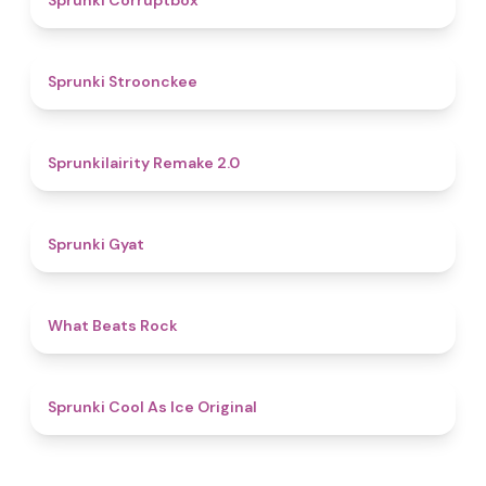
Sprunki Corruptbox
4.3
Sprunki Stroonckee
4.8
Sprunkilairity Remake 2.0
4.6
Sprunki Gyat
4.5
What Beats Rock
4.9
Sprunki Cool As Ice Original