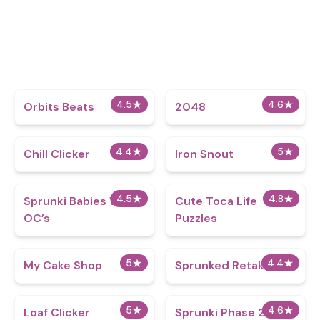
4.5
★
4.6
★
Orbits Beats
2048
4.4
★
5
★
Chill Clicker
Iron Snout
4.5
★
4.8
★
Sprunki Babies With
Cute Toca Life
OC’s
Puzzles
5
★
4.4
★
My Cake Shop
Sprunked Retake
5
★
4.6
★
Loaf Clicker
Sprunki Phase 20