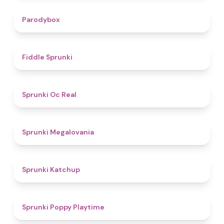
4.3
Parodybox
4.4
Fiddle Sprunki
4.5
Sprunki Oc Real
4.5
Sprunki Megalovania
4
Sprunki Katchup
4.9
Sprunki Poppy Playtime