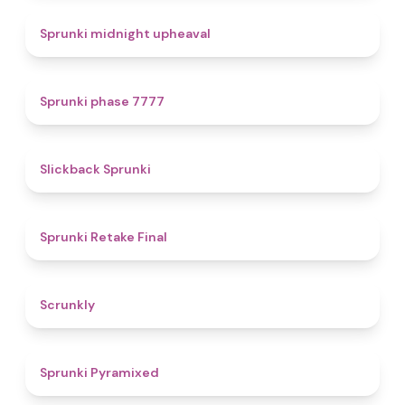
4.9
Sprunki midnight upheaval
5
Sprunki phase 7777
4.4
Slickback Sprunki
4.8
Sprunki Retake Final
4.7
Scrunkly
4.3
Sprunki Pyramixed