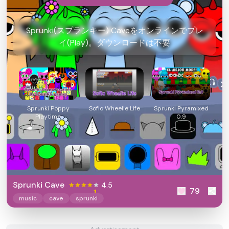
Sprunki(スプランキー) Caveをオンラインでプレ
イ(Play)。ダウンロードは不要
Sprunki Poppy
Soflo Wheelie Life
Sprunki Pyramixed
Playtime
0.9
Sprunki Cave
4.5
79
music
cave
sprunki