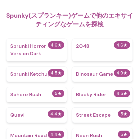
Spunky(スプランキー)ゲームで他のエキサイ
ティングなゲームを探検
4.6
★
4.6
★
Sprunki Horror
2048
Version Dark
4.5
★
4.9
★
Sprunki Ketchup 2
Dinosaur Game
5
★
4.5
★
Sphere Rush
Blocky Rider
4.4
★
5
★
Quevi
Street Escape
4.4
★
5
★
Mountain Road
Neon Rush