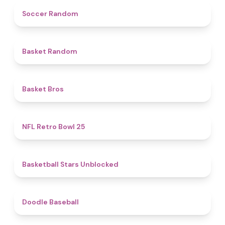
4.9
Soccer Random
4.6
Basket Random
4.7
Basket Bros
4.9
NFL Retro Bowl 25
4.9
Basketball Stars Unblocked
4.3
Doodle Baseball