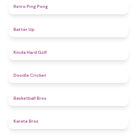
4.3
Retro Ping Pong
4.8
Batter Up
4.6
Kinda Hard Golf
4.6
Doodle Cricket
4.5
Basketball Bros
4.7
Karate Bros