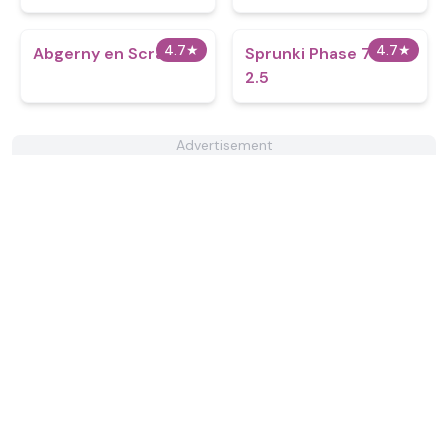
4.7
★
4.7
★
Abgerny en Scratch
Sprunki Phase 777
2.5
Advertisement