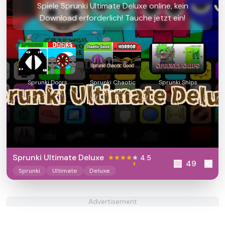
Spiele Sprunki Ultimate Deluxe online, kein
Download erforderlich! Tauche jetzt ein!
Sprunki Doors
Sprunki Chaotic
Sprunki Ships
Good
Sprunki Ultimate Deluxe
4.5
49
Sprunki
Ultimate
Deluxe
Advertisement