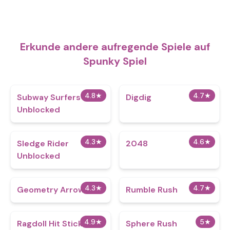
Erkunde andere aufregende Spiele auf
Spunky Spiel
4.8
★
4.7
★
Subway Surfers
Digdig
Unblocked
4.3
★
4.6
★
Sledge Rider
2048
Unblocked
4.3
★
4.7
★
Geometry Arrow
Rumble Rush
4.9
★
5
★
Ragdoll Hit Stickman
Sphere Rush