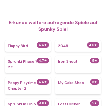
Erkunde weitere aufregende Spiele auf
Spunky Spiel
4.4
★
4.6
★
Flappy Bird
2048
4.7
★
5
★
Sprunki Phase 777
Iron Snout
2.5
4.4
★
5
★
Poppy Playtime
My Cake Shop
Chapter 2
4.8
★
5
★
Sprunki in Ohio
Loaf Clicker