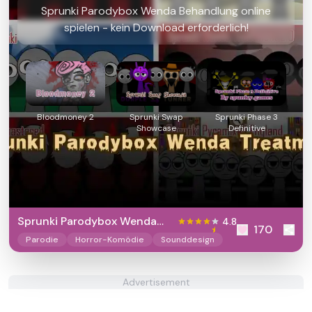
Sprunki Parodybox Wenda Behandlung online
spielen - kein Download erforderlich!
Bloodmoney 2
Sprunki Swap
Sprunki Phase 3
Showcase
Definitive
Sprunki Parodybox Wenda
4.8
170
Treatment
Parodie
Horror-Komödie
Sounddesign
Advertisement