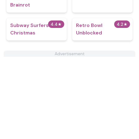
Brainrot
4.4
★
4.2
★
Subway Surfers
Retro Bowl
Christmas
Unblocked
Advertisement