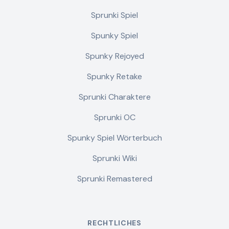
Sprunki Spiel
Spunky Spiel
Spunky Rejoyed
Spunky Retake
Sprunki Charaktere
Sprunki OC
Spunky Spiel Wörterbuch
Sprunki Wiki
Sprunki Remastered
RECHTLICHES