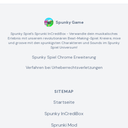
Spunky Game
Spunky Spiel's Sprunki InCrediBox - Verwandle dein musikalisches
Erlebnis mit unserem revolutionären Beat-Making-Spiel. Kreiere, mixe
und groove mit den spunkigsten Charakteren und Sounds im Spunky
Spiel Universum!
Spunky Spiel Chrome Erweiterung
Verfahren bei Urheberrechtsverletzungen
SITEMAP
Startseite
Spunky InCrediBox
Sprunki Mod