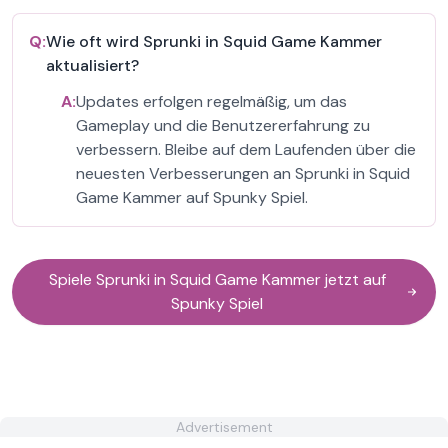
Q:
Wie oft wird Sprunki in Squid Game Kammer
aktualisiert?
A:
Updates erfolgen regelmäßig, um das
Gameplay und die Benutzererfahrung zu
verbessern. Bleibe auf dem Laufenden über die
neuesten Verbesserungen an Sprunki in Squid
Game Kammer auf Spunky Spiel.
Spiele Sprunki in Squid Game Kammer jetzt auf
Spunky Spiel
Advertisement