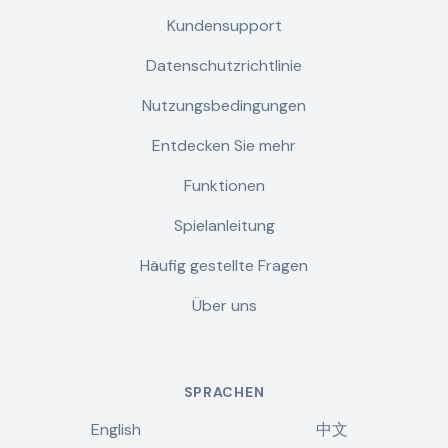
Kundensupport
Datenschutzrichtlinie
Nutzungsbedingungen
Entdecken Sie mehr
Funktionen
Spielanleitung
Häufig gestellte Fragen
Über uns
SPRACHEN
English
中文