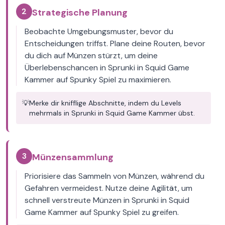
2
Strategische Planung
Beobachte Umgebungsmuster, bevor du
Entscheidungen triffst. Plane deine Routen, bevor
du dich auf Münzen stürzt, um deine
Überlebenschancen in Sprunki in Squid Game
Kammer auf Spunky Spiel zu maximieren.
💡
Merke dir knifflige Abschnitte, indem du Levels
mehrmals in Sprunki in Squid Game Kammer übst.
3
Münzensammlung
Priorisiere das Sammeln von Münzen, während du
Gefahren vermeidest. Nutze deine Agilität, um
schnell verstreute Münzen in Sprunki in Squid
Game Kammer auf Spunky Spiel zu greifen.