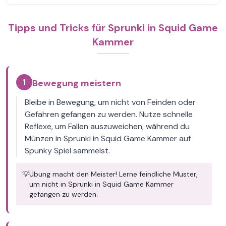
Tipps und Tricks für Sprunki in Squid Game
Kammer
1
Bewegung meistern
Bleibe in Bewegung, um nicht von Feinden oder
Gefahren gefangen zu werden. Nutze schnelle
Reflexe, um Fallen auszuweichen, während du
Münzen in Sprunki in Squid Game Kammer auf
Spunky Spiel sammelst.
💡
Übung macht den Meister! Lerne feindliche Muster,
um nicht in Sprunki in Squid Game Kammer
gefangen zu werden.