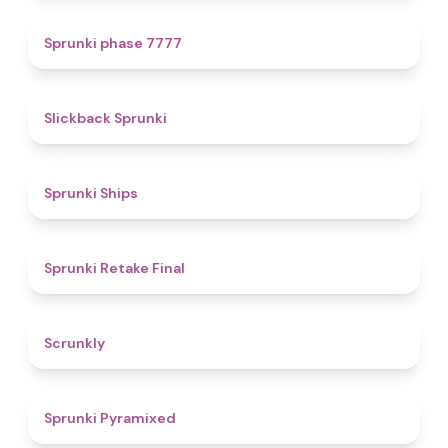
5
Sprunki phase 7777
4.4
Slickback Sprunki
4.3
Sprunki Ships
4.8
Sprunki Retake Final
4.7
Scrunkly
4.3
Sprunki Pyramixed