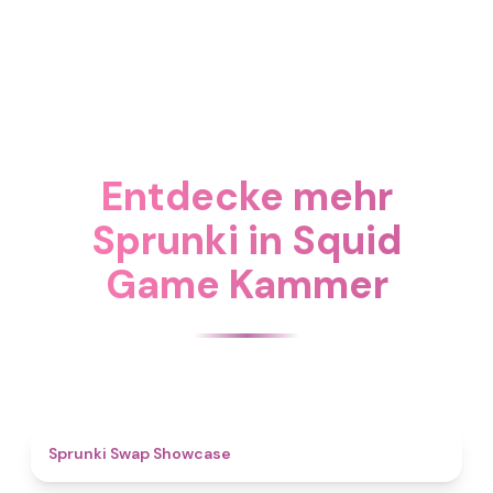
Entdecke mehr
Sprunki in Squid
Game Kammer
4.6
Sprunki Swap Showcase