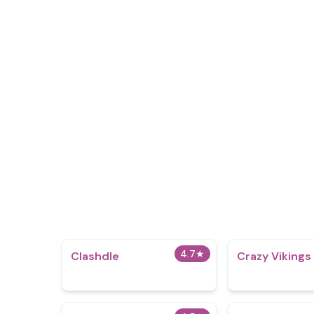
4.7
★
Clashdle
Crazy Vikings 