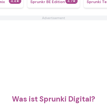
4.4
★
4.7
★
mix
Sprunkr BE Edition
Sprunki Te
Advertisement
Was ist Sprunki Digital?