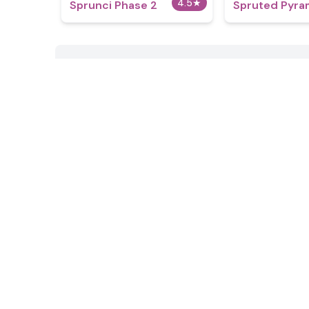
4.5
★
Sprunci Phase 2
Spruted Pyra