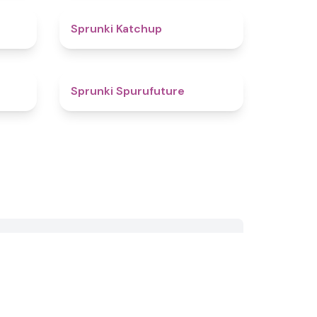
4.5
4
Sprunki Katchup
4.9
4.4
Sprunki Spurufuture