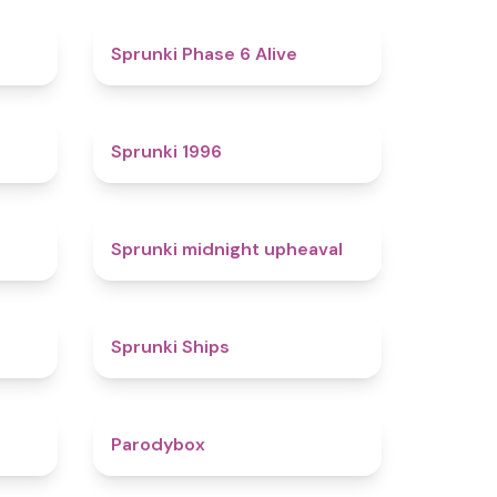
4.4
4.8
Sprunki Phase 6 Alive
4.7
5
Sprunki 1996
4.3
4.9
Sprunki midnight upheaval
4.4
4.3
Sprunki Ships
4.3
4.3
Parodybox