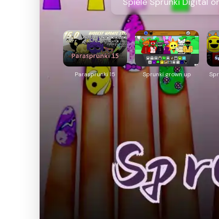
Spiele Sprunki Digital o
Parasprunki 15
Sprunki grown up
Spr