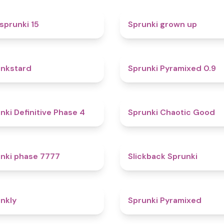
5
sprunki 15
Sprunki grown up
4.6
nkstard
Sprunki Pyramixed 0.9
4.7
nki Definitive Phase 4
Sprunki Chaotic Good
5
nki phase 7777
Slickback Sprunki
4.7
nkly
Sprunki Pyramixed