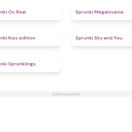
4.5
nki Oc Real
Sprunki Megalovania
4.5
nki Kiss edition
Sprunki Sky and You
4.7
nki Sprunklings
Advertisement