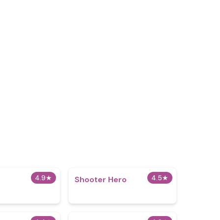
4.9
★
4.5
★
Shooter Hero