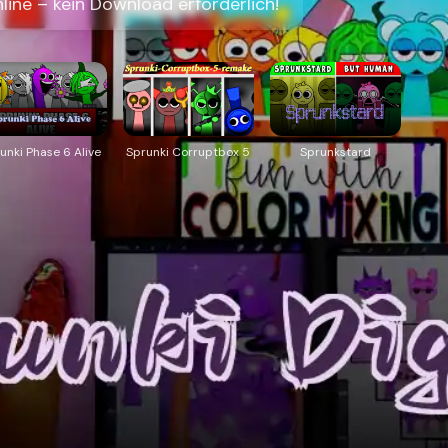
nline – kein Download erforderlich!
unki Phase 6 Alive
Sprunki Corruptbox 5
Sprunkstard