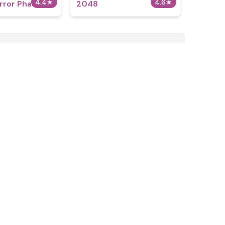
4.4
★
4.6
★
rror Phase 20
2048