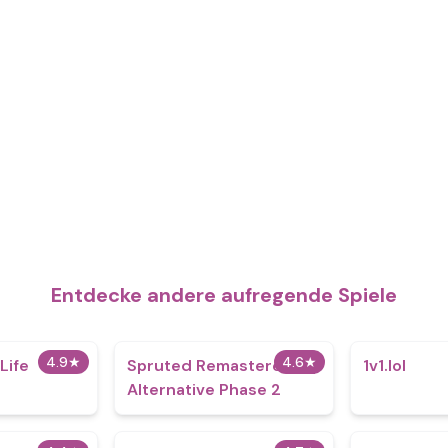
Entdecke andere aufregende Spiele
4.9
★
4.6
★
Life
Spruted Remastered
1v1.lol
Alternative Phase 2