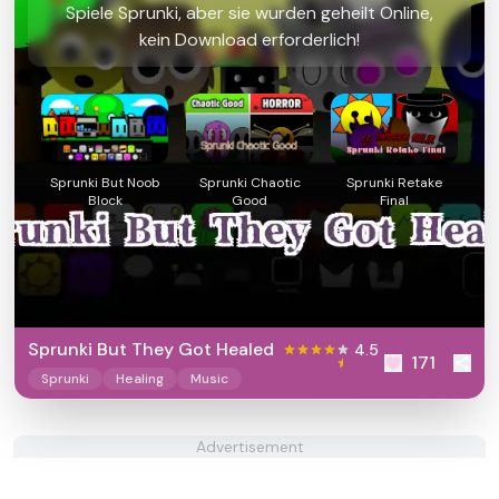
Spiele Sprunki, aber sie wurden geheilt Online,
kein Download erforderlich!
Sprunki But Noob
Sprunki Chaotic
Sprunki Retake
Block
Good
Final
Sprunki But They Got Healed
4.5
171
Sprunki
Healing
Music
Advertisement