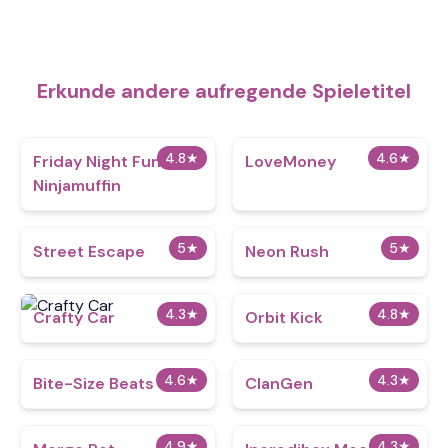
Erkunde andere aufregende Spieletitel
4.8
★
4.6
★
Friday Night Funkin
LoveMoney
Ninjamuffin
5
★
5
★
Street Escape
Neon Rush
4.3
★
4.8
★
Crafty Car
Orbit Kick
4.6
★
4.3
★
Bite-Size Beats
ClanGen
4.9
★
4.3
★