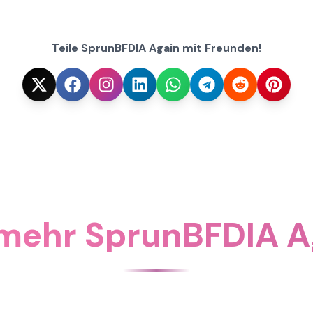
Teile SprunBFDIA Again mit Freunden!
mehr SprunBFDIA A