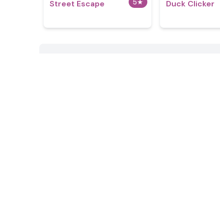
5
★
Street Escape
Duck Clicker