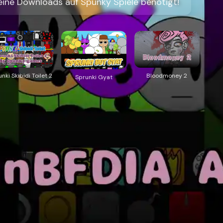
keine Downloads auf Spunky Spiele benötigt!
nki Skibidi Toilet 2
Bloodmoney 2
Sprunki Gyat