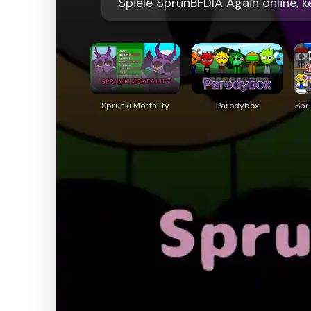
Spiele SprunBFDIA Again online, 
Sprunki Mortality
Parodybox
Spru