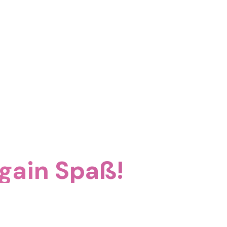
gain Spaß!