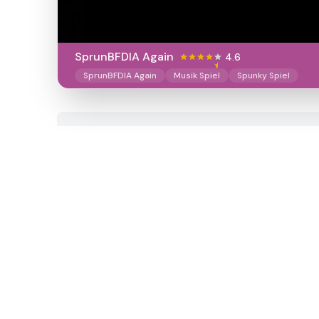
SprunBFDIA Again
4.6
SprunBFDIA Again
Musik Spiel
Spunky Spiel