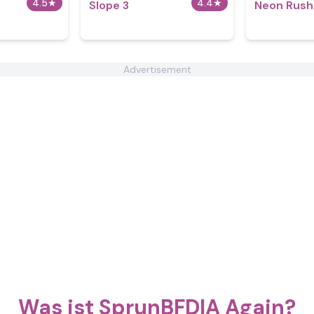
4.5
★
4.4
★
Slope 3
Neon Rush
Advertisement
Was ist SprunBFDIA Again?