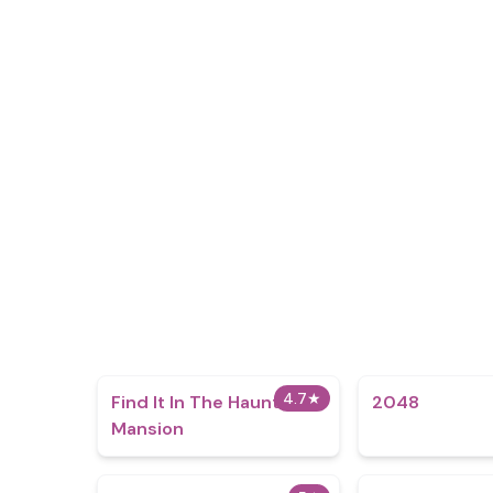
4.7
★
Find It In The Haunted
2048
Mansion