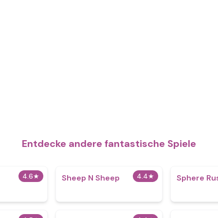
Entdecke andere fantastische Spiele
4.6
★
4.4
★
Sheep N Sheep
Sphere Ru