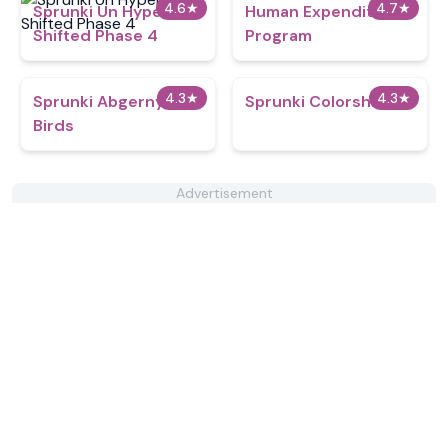
4.6
★
4.7
★
Sprunki Un Hyper
Human Expenditure
Shifted Phase 4
Program
4.3
★
4.3
★
Sprunki Abgerny
Sprunki Colorshifted
Birds
Advertisement