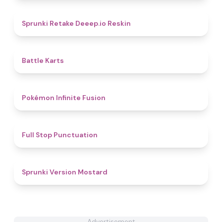
4.5
Sprunki Retake Deeep.io Reskin
4.9
Battle Karts
4.9
Pokémon Infinite Fusion
4.8
Full Stop Punctuation
4.4
Sprunki Version Mostard
Advertisement