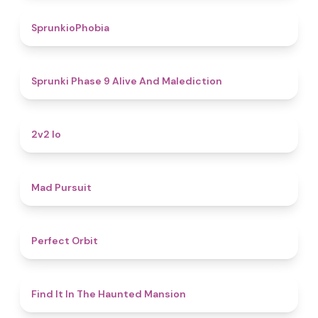
4.7
SprunkioPhobia
5
Sprunki Phase 9 Alive And Malediction
4.5
2v2 Io
4.6
Mad Pursuit
4.6
Perfect Orbit
4.7
Find It In The Haunted Mansion