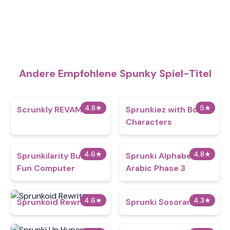
Andere Empfohlene Spunky Spiel-Titel
4.8
★
5
★
Scrunkly REVAMP
Sprunkiez with Bonus
Characters
4.6
★
4.8
★
Sprunkilarity But Mr
Sprunki Alphabet lore
Fun Computer
Arabic Phase 3
4.6
★
4.3
★
Sprunkoid Rewritten
Sprunki Sosoranki