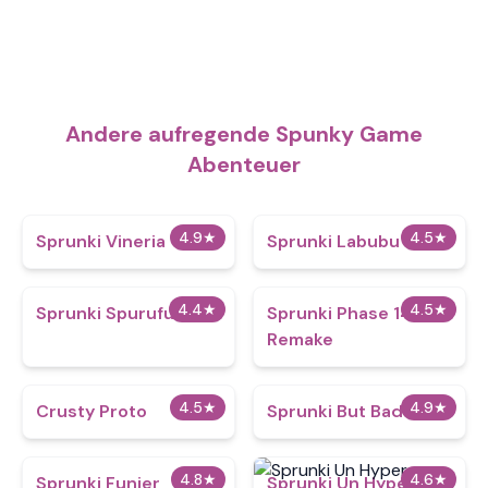
Andere aufregende Spunky Game
Abenteuer
4.9
★
4.5
★
Sprunki Vineria
Sprunki Labubu
4.4
★
4.5
★
Sprunki Spurufuture
Sprunki Phase 14
Remake
4.5
★
4.9
★
Crusty Proto
Sprunki But Bad
4.8
★
4.6
★
Sprunki Funier
Sprunki Un Hyper