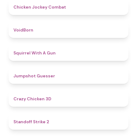
4.8
Chicken Jockey Combat
4.6
VoidBorn
4.5
Squirrel With A Gun
4.8
Jumpshot Guesser
4.8
Crazy Chicken 3D
5
Standoff Strike 2