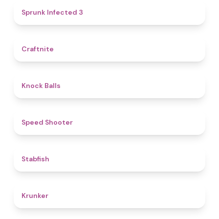
4.6
Sprunk Infected 3
4.4
Craftnite
4.8
Knock Balls
4.7
Speed Shooter
4.7
Stabfish
4.6
Krunker