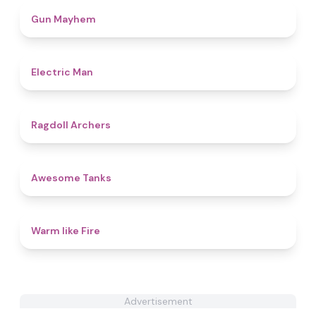
4.6
Gun Mayhem
4.7
Electric Man
4.5
Ragdoll Archers
4.6
Awesome Tanks
4.4
Warm like Fire
Advertisement