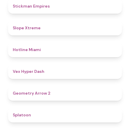
4.5
Stickman Empires
4.6
Slope Xtreme
4.7
Hotline Miami
4.5
Vex Hyper Dash
4.4
Geometry Arrow 2
4.6
Splatoon