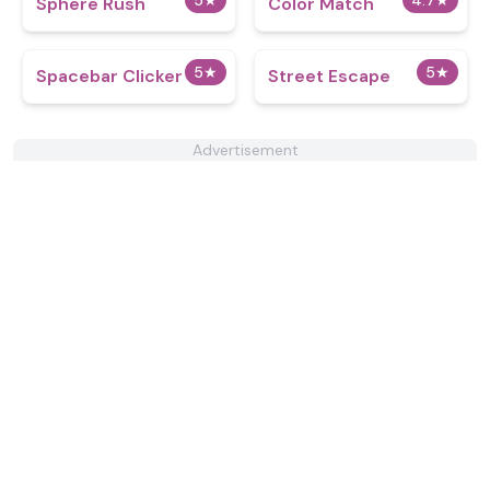
5
★
4.7
★
Sphere Rush
Color Match
5
★
5
★
Spacebar Clicker
Street Escape
Advertisement