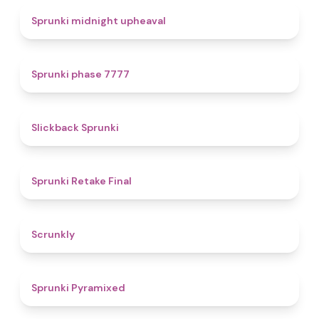
4.9
Sprunki midnight upheaval
5
Sprunki phase 7777
4.4
Slickback Sprunki
4.8
Sprunki Retake Final
4.7
Scrunkly
4.3
Sprunki Pyramixed