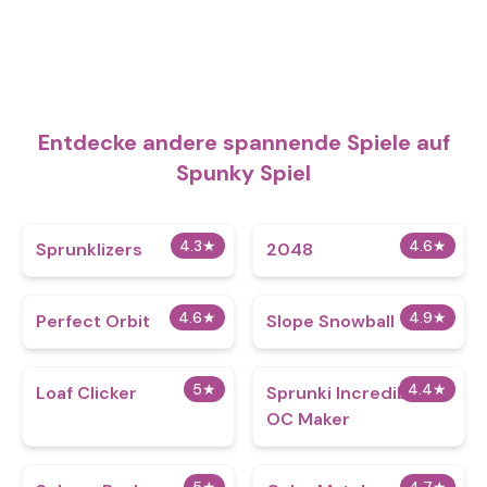
Entdecke andere spannende Spiele auf
Spunky Spiel
4.3
★
4.6
★
Sprunklizers
2048
4.6
★
4.9
★
Perfect Orbit
Slope Snowball
5
★
4.4
★
Loaf Clicker
Sprunki Incredibox
OC Maker