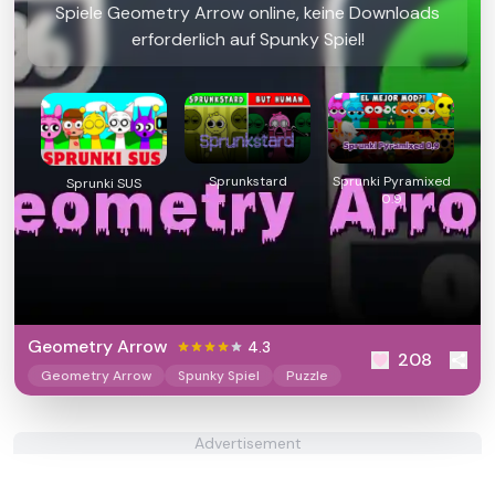
Spiele Geometry Arrow online, keine Downloads
erforderlich auf Spunky Spiel!
Sprunkstard
Sprunki Pyramixed
Sprunki SUS
0.9
Geometry Arrow
4.3
208
Geometry Arrow
Spunky Spiel
Puzzle
Advertisement