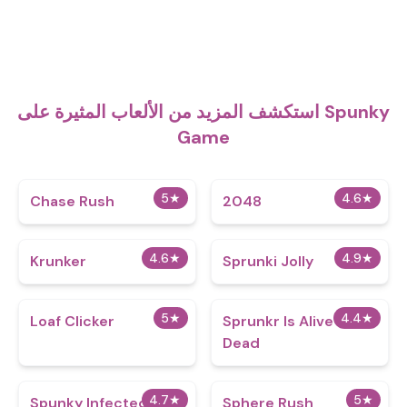
استكشف المزيد من الألعاب المثيرة على Spunky
Game
5
★
4.6
★
Chase Rush
2048
4.6
★
4.9
★
Krunker
Sprunki Jolly
5
★
4.4
★
Loaf Clicker
Sprunkr Is Alive Not
Dead
4.7
★
5
★
Spunky Infected
Sphere Rush