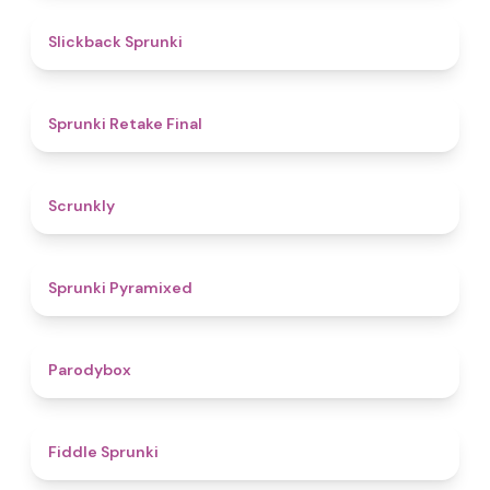
4.4
Slickback Sprunki
4.8
Sprunki Retake Final
4.7
Scrunkly
4.3
Sprunki Pyramixed
4.3
Parodybox
4.4
Fiddle Sprunki