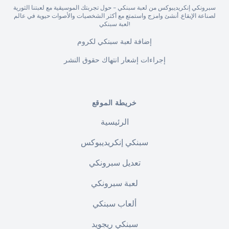
سبرونكي إنكريديبوكس من لعبة سبنكي - حول تجربتك الموسيقية مع لعبتنا الثورية
لصناعة الإيقاع. أنشئ وامزج واستمتع مع أكثر الشخصيات والأصوات حيوية في عالم
لعبة سبنكي!
إضافة لعبة سبنكي لكروم
إجراءات إشعار انتهاك حقوق النشر
خريطة الموقع
الرئيسية
سبنكي إنكريديبوكس
تعديل سبرونكي
لعبة سبرونكي
ألعاب سبنكي
سبنكي ريجويد