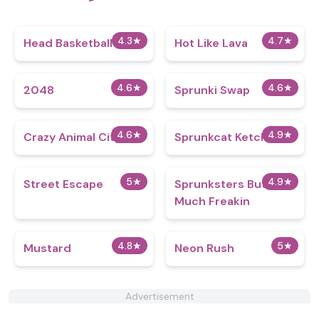
4.3
★
4.7
★
Head Basketball
Hot Like Lava
4.6
★
4.6
★
2048
Sprunki Swap
4.6
★
4.9
★
Crazy Animal City
Sprunkcat Ketchup
5
★
4.9
★
Street Escape
Sprunksters But So
Much Freakin
4.8
★
5
★
Mustard
Neon Rush
Advertisement