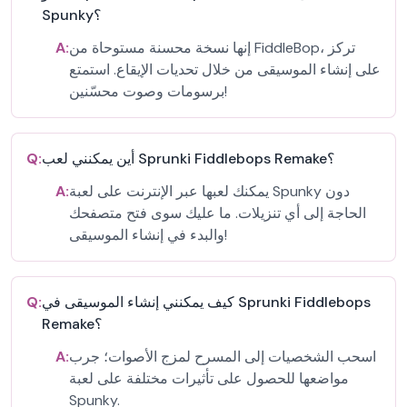
Spunky؟
إنها نسخة محسنة مستوحاة من FiddleBop، تركز
A:
على إنشاء الموسيقى من خلال تحديات الإيقاع. استمتع
برسومات وصوت محسّنين!
أين يمكنني لعب Sprunki Fiddlebops Remake؟
Q:
يمكنك لعبها عبر الإنترنت على لعبة Spunky دون
A:
الحاجة إلى أي تنزيلات. ما عليك سوى فتح متصفحك
والبدء في إنشاء الموسيقى!
كيف يمكنني إنشاء الموسيقى في Sprunki Fiddlebops
Q:
Remake؟
اسحب الشخصيات إلى المسرح لمزج الأصوات؛ جرب
A:
مواضعها للحصول على تأثيرات مختلفة على لعبة
Spunky.