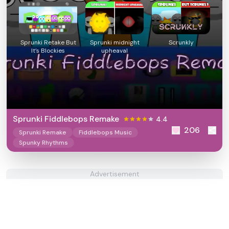
Sprunki Retake But
Sprunki midnight
Scrunkly
It’s Blockies
upheaval
Sprunki Fiddlebops Remake
4.4
206
Sprunki Remake
Fiddlebops Music
Spunky Rhythms
Advertisement