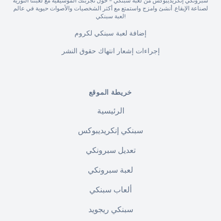
سبرونكي إنكريديبوكس من لعبة سبنكي - حول تجربتك الموسيقية مع لعبتنا الثورية
لصناعة الإيقاع. أنشئ وامزج واستمتع مع أكثر الشخصيات والأصوات حيوية في عالم
لعبة سبنكي!
إضافة لعبة سبنكي لكروم
إجراءات إشعار انتهاك حقوق النشر
خريطة الموقع
الرئيسية
سبنكي إنكريديبوكس
تعديل سبرونكي
لعبة سبرونكي
ألعاب سبنكي
سبنكي ريجويد