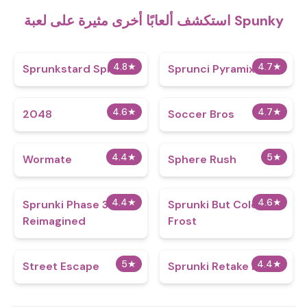
استكشف ألعابًا أخرى مثيرة على لعبة Spunky
4.8
★
4.7
★
Sprunkstard Sprinkle
Sprunci Pyramix Look
4.6
★
4.7
★
2048
Soccer Bros
4.4
★
5
★
Wormate
Sphere Rush
4.4
★
4.6
★
Sprunki Phase 3
Sprunki But Cold As
Reimagined
Frost
5
★
4.4
★
Street Escape
Sprunki Retake Max