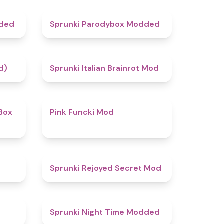
4.5
4.8
dded
Sprunki Parodybox Modded
4.4
4.8
d)
Sprunki Italian Brainrot Mod
4.6
4.8
Box
Pink Funcki Mod
4.7
4.5
Sprunki Rejoyed Secret Mod
5
4.4
Sprunki Night Time Modded