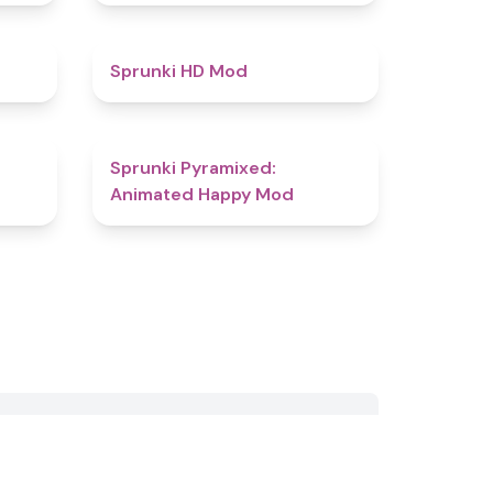
4.4
4.6
Sprunki HD Mod
4.6
4.7
Sprunki Pyramixed:
Animated Happy Mod