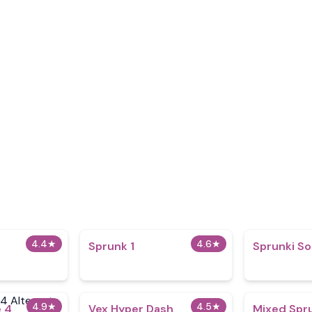
4.4
★
4.6
★
Sprunk 1
Sprunki So
4.9
★
4.5
★
 4
Vex Hyper Dash
Mixed Spr