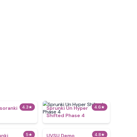
4.3
★
4.6
★
soranki
Sprunki Un Hyper
Shifted Phase 4
5
★
4.8
★
unki
UVSU Demo