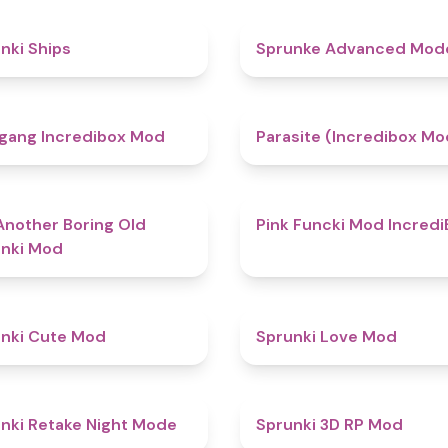
4.3
nki Ships
Sprunke Advanced Mo
4.8
gang Incredibox Mod
Parasite (Incredibox Mo
4.7
Another Boring Old
Pink Funcki Mod Incredi
nki Mod
4.5
nki Cute Mod
Sprunki Love Mod
4.9
nki Retake Night Mode
Sprunki 3D RP Mod