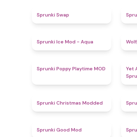
4.6
Sprunki Swap
Spru
4.9
Sprunki Ice Mod - Aqua
Wolf
5
Sprunki Poppy Playtime MOD
Yet 
Spru
4.5
Sprunki Christmas Modded
Spru
4.9
Sprunki Good Mod
Spru