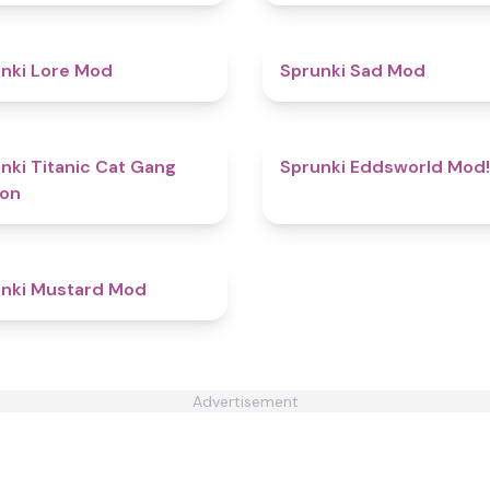
4.4
nki Lore Mod
Sprunki Sad Mod
4.5
nki Titanic Cat Gang
Sprunki Eddsworld Mod!
ion
4.6
nki Mustard Mod
Advertisement