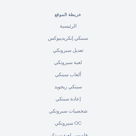
خريطة الموقع
الرئيسية
سبنكي إنكريديبوكس
تعديل سبرونكي
لعبة سبرونكي
ألعاب سبنكي
سبنكي ريجويد
إعادة سبنكي
شخصيات سبرونكي
سبرونكي OC
قاموس لعبة سبنكي