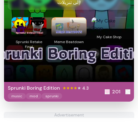
إلى تنزيلات!
My Cake Shop
Sprunki Retake
Meme Beatdown
Final
Sprunki Boring Edition
4.3
201
music
mod
sprunki
Advertisement