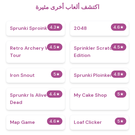
اكتشف ألعاب أخرى مثيرة
4.3
★
4.6
★
Sprunki Sproink
2048
4.5
★
4.5
★
Retro Archery World
Sprinkler Scratch
Tour
Edition
5
★
4.8
★
Iron Snout
Sprunki Ploinkers
4.4
★
5
★
Sprunkr Is Alive Not
My Cake Shop
Dead
4.6
★
5
★
Map Game
Loaf Clicker