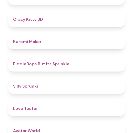
4.8
Crazy Kitty 3D
4.9
Kuromi Maker
4.8
FiddleBops But its Sprinkle​
4.9
Silly Sprunki
4.6
Love Tester
4.4
Avatar World