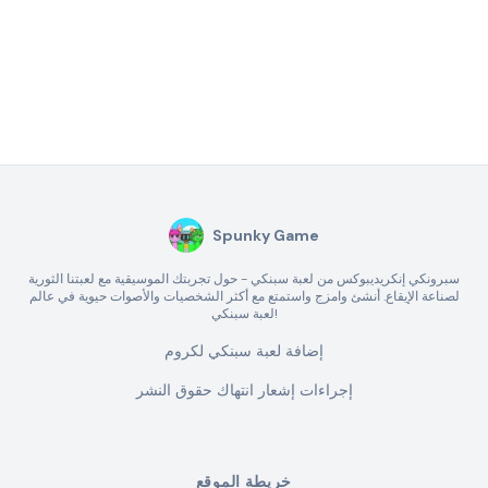
Spunky Game
سبرونكي إنكريديبوكس من لعبة سبنكي - حول تجربتك الموسيقية مع لعبتنا الثورية
لصناعة الإيقاع. أنشئ وامزج واستمتع مع أكثر الشخصيات والأصوات حيوية في عالم
لعبة سبنكي!
إضافة لعبة سبنكي لكروم
إجراءات إشعار انتهاك حقوق النشر
خريطة الموقع