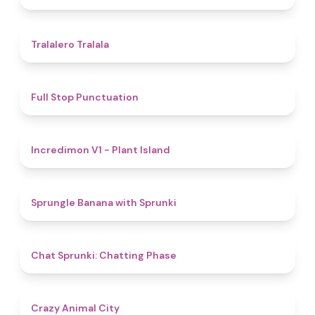
4.9
Tralalero Tralala
4.8
Full Stop Punctuation
4.5
Incredimon V1 - Plant Island
4.8
Sprungle Banana with Sprunki
5
Chat Sprunki: Chatting Phase
4.6
Crazy Animal City