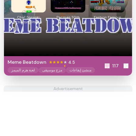
Chat Sprunki:
Pacman 30th
Fashion Famous
Chatting Phase
Anniversary
Meme Beatdown
4.5
117
منشئ إيقاعات
مزج موسيقى
لعبة هزم الميمز
Advertisement