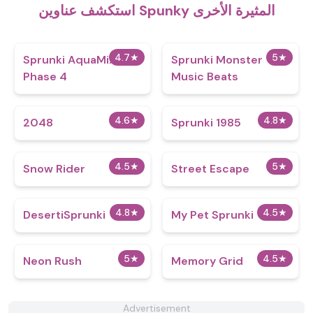
استكشف عناوين Spunky المثيرة الأخرى
4.7
★
5
★
Sprunki AquaMix
Sprunki Monster
Phase 4
Music Beats
4.6
★
4.8
★
2048
Sprunki 1985
4.5
★
5
★
Snow Rider
Street Escape
4.8
★
4.5
★
DesertiSprunki
My Pet Sprunki​
5
★
4.5
★
Neon Rush
Memory Grid
Advertisement