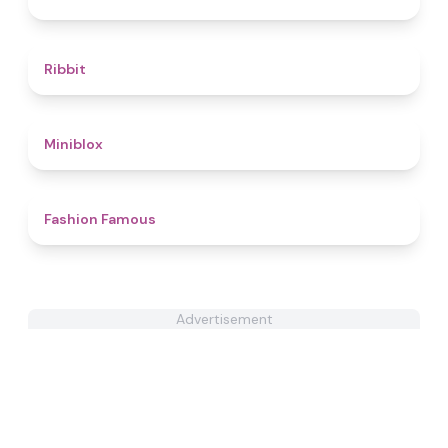
4.6
Ribbit
4.9
Miniblox
4.4
Fashion Famous
Advertisement