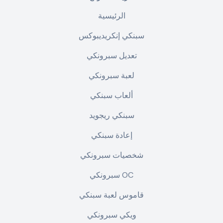
الرئيسية
سبنكي إنكريديبوكس
تعديل سبرونكي
لعبة سبرونكي
ألعاب سبنكي
سبنكي ريجويد
إعادة سبنكي
شخصيات سبرونكي
سبرونكي OC
قاموس لعبة سبنكي
ويكي سبرونكي