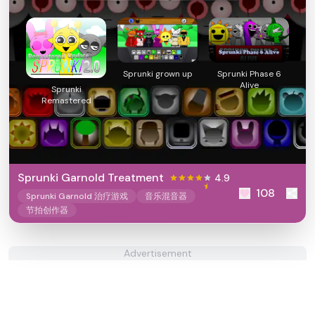
Sprunki grown up
Sprunki Phase 6
Alive
Sprunki
Remastered
Sprunki Garnold Treatment
4.9
108
Sprunki Garnold 治疗游戏
音乐混音器
节拍创作器
Advertisement