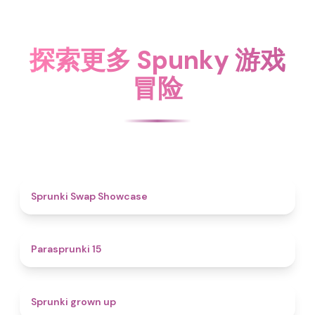
探索更多 Spunky 游戏
冒险
4.6
Sprunki Swap Showcase
5
Parasprunki 15
4.4
Sprunki grown up