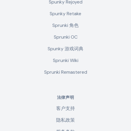
Spunky Rejoyed
Spunky Retake
Sprunki 角色
Sprunki OC
Spunky 游戏词典
Sprunki Wiki
Sprunki Remastered
法律声明
客户支持
隐私政策