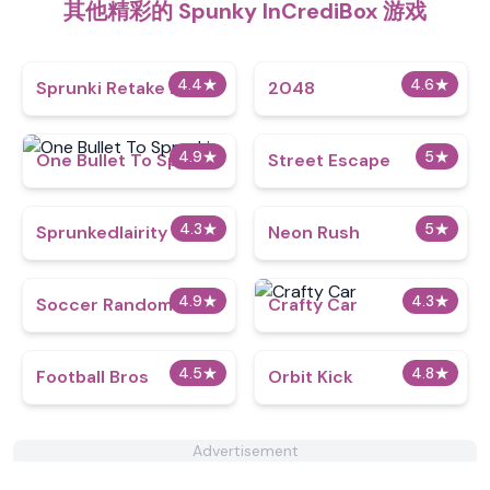
其他精彩的 Spunky InCrediBox 游戏
4.4
★
4.6
★
Sprunki Retake Max
2048
4.9
★
5
★
One Bullet To Sprunki
Street Escape
4.3
★
5
★
Sprunkedlairity
Neon Rush
4.9
★
4.3
★
Soccer Random
Crafty Car
4.5
★
4.8
★
Football Bros
Orbit Kick
Advertisement