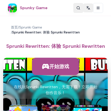
Spunky Game
Change langu
首页
/
Sprunki Game
/
Sprunki Rewritten: 体验 Sprunki Rewritten
Sprunki Rewritten: 体验 Sprunki Rewritten
开始游戏
在线玩Sprunki Rewritten，无需下载！立即开始
创作音乐！