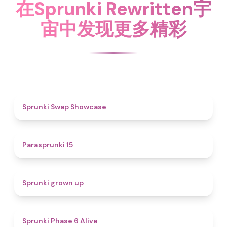
在Sprunki Rewritten宇
宙中发现更多精彩
4.6
Sprunki Swap Showcase
5
Parasprunki 15
4.4
Sprunki grown up
4.8
Sprunki Phase 6 Alive