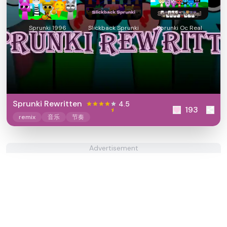
Sprunki 1996
Slickback Sprunki
Sprunki Oc Real
Sprunki Rewritten
4.5
193
remix
音乐
节奏
Advertisement