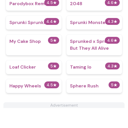
4.5
★
4.6
★
Parodybox Remake
2048
4.4
★
4.3
★
Sprunki Sprunkliy
Sprunki Monsters
5
★
4.6
★
My Cake Shop
Sprunked x Sprunki
But They All Alive
5
★
4.3
★
Loaf Clicker
Taming Io
4.5
★
5
★
Happy Wheels
Sphere Rush
Advertisement