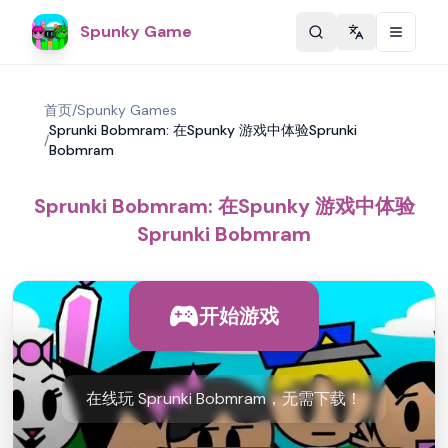
Spunky Game
Change langu
首页
/
Spunky Games
Sprunki Bobmram: 在Spunky 游戏中体验Sprunki
/
Bobmram
Sprunki Bobmram: 在Spunky 游戏中体验
Sprunki Bobmram
开始游戏
在线玩 Sprunki Bobmram，无需下载！