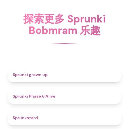
探索更多 Sprunki
Bobmram 乐趣
4.4
Sprunki grown up
4.8
Sprunki Phase 6 Alive
4.6
Sprunkstard