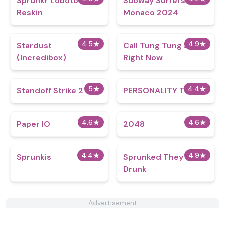
Sprunkr Lobotomy
Subway Surfers
Reskin
Monaco 2024
4.5
★
4.9
★
Stardust
Call Tung Tung Sahur
(Incredibox)
Right Now
5
★
4.4
★
Standoff Strike 2
PERSONALITY TEST
4.6
★
4.6
★
Paper IO
2048
4.4
★
4.9
★
Sprunkis
Sprunked They
Drunk
Advertisement