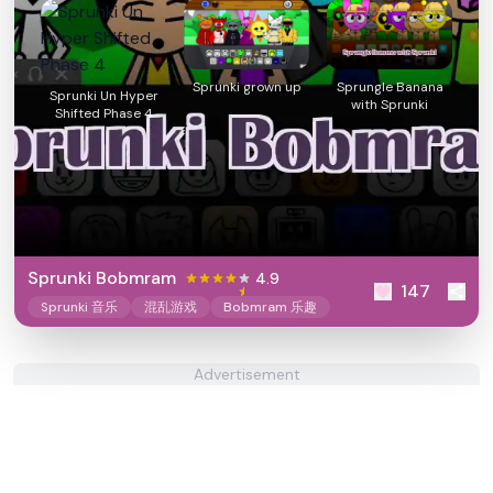
Sprunki grown up
Sprungle Banana
Sprunki Un Hyper
with Sprunki
Shifted Phase 4
Sprunki Bobmram
4.9
147
Sprunki 音乐
混乱游戏
Bobmram 乐趣
Advertisement