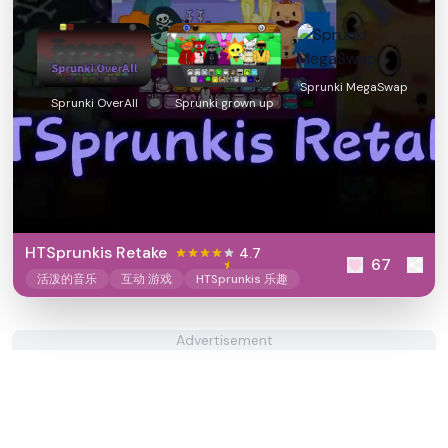
Sprunki MegaSwap
Sprunki OverAll
Sprunki grown up
HTSprunkis Retake
4.7
67
活泼的音乐
互动 游戏
HTSprunkis 乐趣
Advertisement