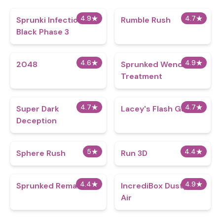
4.9
★
4.7
★
Sprunki Infection
Rumble Rush
Black Phase 3
4.6
★
4.9
★
2048
Sprunked Wenda
Treatment
4.7
★
4.7
★
Super Dark
Lacey's Flash Games
Deception
5
★
4.4
★
Sphere Rush
Run 3D
4.4
★
4.9
★
Sprunked Remake 3.0
IncrediBox Dusty Like
Air