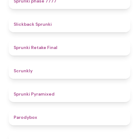
Sprunki phase 7777
4.4
Slickback Sprunki
4.8
Sprunki Retake Final
4.7
Scrunkly
4.3
Sprunki Pyramixed
4.3
Parodybox