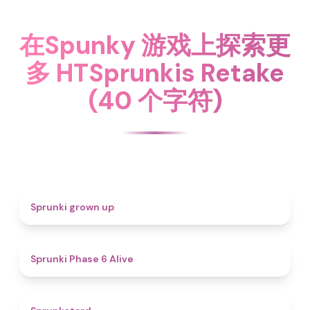
在Spunky 游戏上探索更
多 HTSprunkis Retake
(40 个字符)
4.4
Sprunki grown up
4.8
Sprunki Phase 6 Alive
4.6