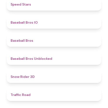
4.9
​​Speed Stars​
4.7
Baseball Bros IO
4.7
Baseball Bros
4.4
Baseball Bros Unblocked
4.5
Snow Rider 3D
4.5
Traffic Road