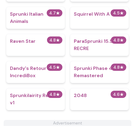
4.7
★
4.5
★
Sprunki Italian
Squirrel With A Gun
Animals
4.8
★
4.8
★
Raven Star
ParaSprunki 15.5.5!!!
RECRE
4.5
★
4.8
★
Dandy's Retour
Sprunki Phase 4
IncrediBox
Remastered
4.8
★
4.6
★
Sprunkilairity Remake
2048
v1
Advertisement