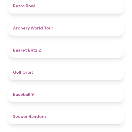
4.7
Retro Bowl
5
Archery World Tour
4.4
Basket Blitz 2
4.9
Golf Orbit
4.6
Baseball 9
4.9
Soccer Random