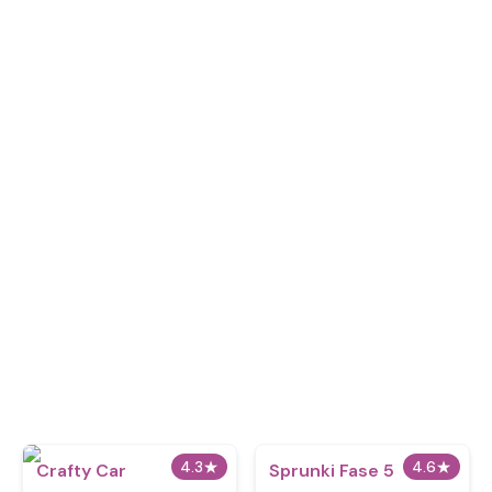
4.3
★
4.6
★
Crafty Car
Sprunki Fase 5