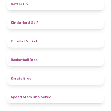
4.8
Batter Up
4.6
Kinda Hard Golf
4.6
Doodle Cricket
4.5
Basketball Bros
4.7
Karate Bros
4.8
Speed Stars Unblocked