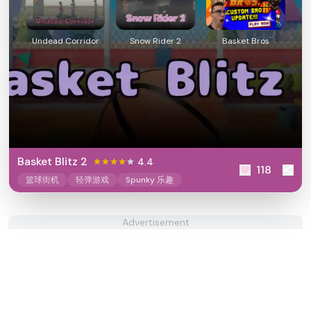
Undead Corridor
Snow Rider 2
Basket Bros
Basket Blitz 2
4.4
118
篮球街机
轻弹游戏
Spunky 乐趣
Advertisement