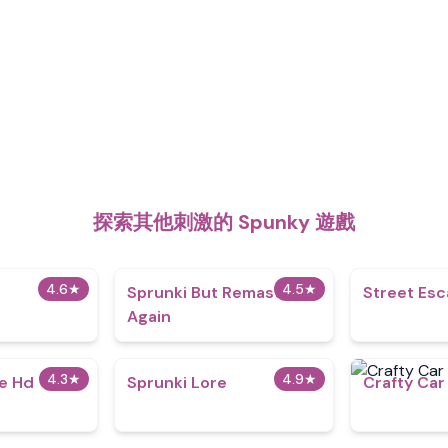
探索其他刺激的 Spunky 遊戲
4.6
★
4.5
★
Sprunki But Remastered
Street Es
Again
4.3
★
4.9
★
e Hd
Sprunki Lore
Crafty Car