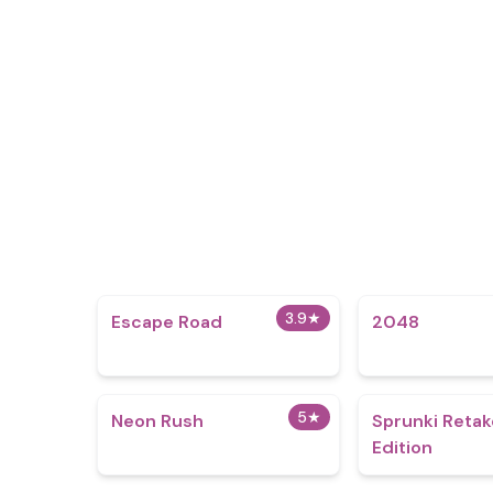
3.9
★
Escape Road
2048
5
★
Neon Rush
Sprunki Retak
Edition