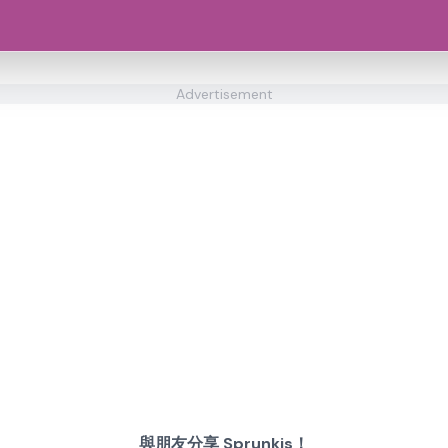
Advertisement
與朋友分享 Sprunkis！