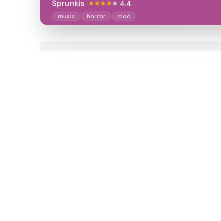
Sprunkis
4.4
music
horror
mod