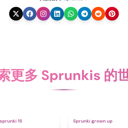
索更多 Sprunkis 的
5
sprunki 15
Sprunki grown up