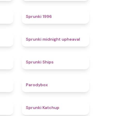
4.7
5
Sprunki 1996
4.3
4.9
Sprunki midnight upheaval
4.4
4.3
Sprunki Ships
4.3
4.3
Parodybox
4.5
4
Sprunki Katchup