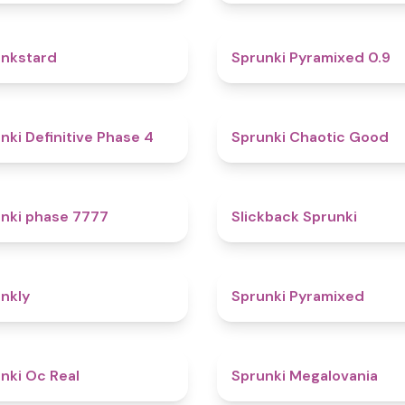
4.6
nkstard
Sprunki Pyramixed 0.9
4.7
nki Definitive Phase 4
Sprunki Chaotic Good
5
nki phase 7777
Slickback Sprunki
4.7
nkly
Sprunki Pyramixed
4.5
nki Oc Real
Sprunki Megalovania