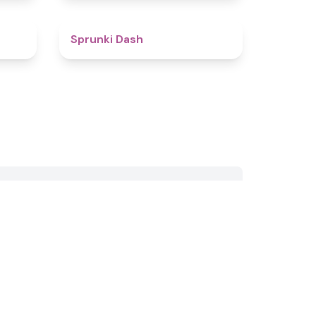
4.1
4.7
Sprunki Dash