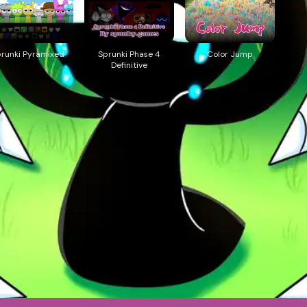
prunki Pyramixed
Sprunki Phase 4
Color Jump
Definitive