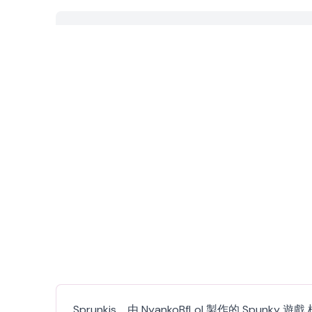
Sprunkis，由 NyankoBfLol 製作的