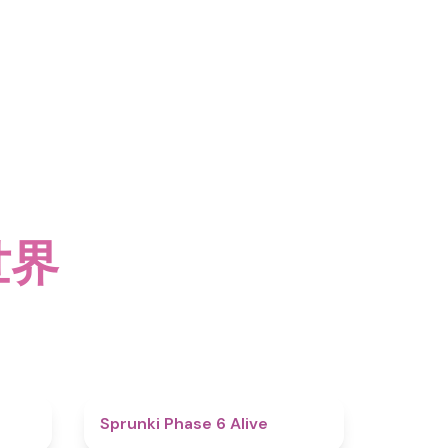
世界
4.4
4.8
Sprunki Phase 6 Alive