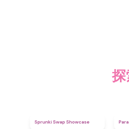
探
4.6
Sprunki Swap Showcase
Para