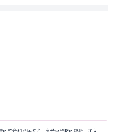
樂。體驗獨特的聲音和恐怖模式，享受更黑暗的轉折。加入