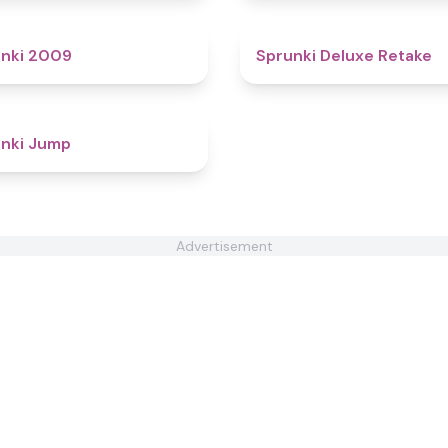
4.9
nki 2009
Sprunki Deluxe Retake
5
nki Jump
Advertisement