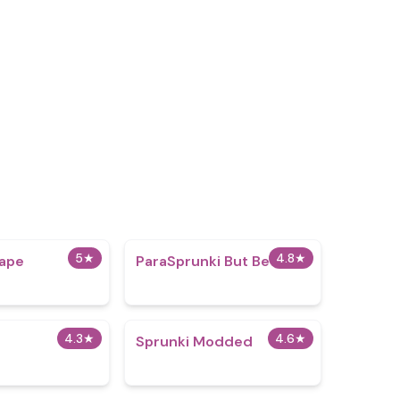
5
★
4.8
★
cape
ParaSprunki But Better
4.3
★
4.6
★
Sprunki Modded