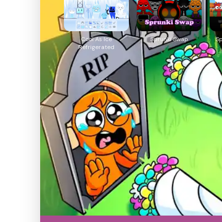
Cool As Ice
Sprunki Swap
S
Refrigerated