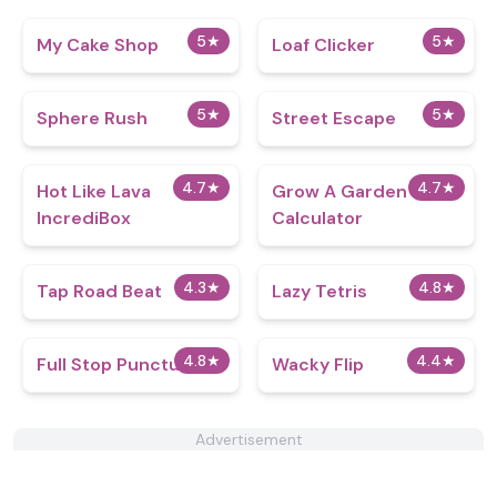
5
★
5
★
My Cake Shop
Loaf Clicker
5
★
5
★
Sphere Rush
Street Escape
4.7
★
4.7
★
Hot Like Lava
Grow A Garden
IncrediBox
Calculator​
4.3
★
4.8
★
Tap Road Beat
Lazy Tetris
4.8
★
4.4
★
Full Stop Punctuation
Wacky Flip
Advertisement