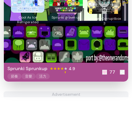
Cool As Ice
Sprunki grown up
Sprunki Corruptbox
Refrigerated
3
Sprunki Sprunkup
4.9
77
節奏
音樂
活力
Advertisement