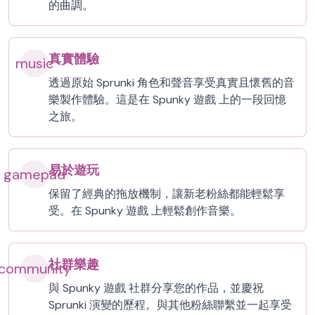
的曲調。
真實體驗
music
透過原始 Sprunki 角色和聲音享受真實且懷舊的音
樂製作體驗。這是在 Spunky 遊戲 上的一段回憶
之旅。
易於遊玩
gamepad
保留了經典的拖放機制，讓新老粉絲都能輕鬆享
受。在 Spunky 遊戲 上輕鬆創作音樂。
社群樂趣
community
與 Spunky 遊戲 社群分享您的作品，並慶祝
Sprunki 演變的歷程。與其他粉絲聯繫並一起享受