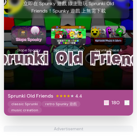
立即在 Spunky 遊戲 線上遊玩 Sprunki Old
Friends！Spunky 遊戲 上無需下載
Slope Spooky
Sprunki grown up
Sprunki Phase 6
Alive
Sprunki Old Friends
4.4
180
classic Sprunki
retro Spunky 遊戲
music creation
Advertisement