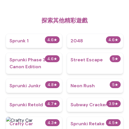
探索其他精彩遊戲
4.6
★
4.6
★
Sprunk 1
2048
4.6
★
5
★
Sprunki Phase 3
Street Escape
Canon Edition
4.8
★
5
★
Sprunki Junkr
Neon Rush
4.7
★
3.9
★
Sprunki Retold
Subway Crackers
4.3
★
4.5
★
Crafty Car
Sprunki Retake