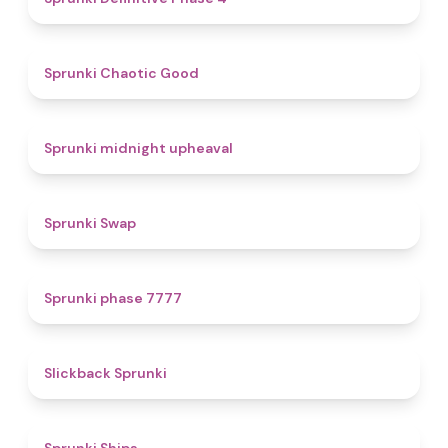
4.3
Sprunki Chaotic Good
4.9
Sprunki midnight upheaval
4.6
Sprunki Swap
5
Sprunki phase 7777
4.4
Slickback Sprunki
4.3