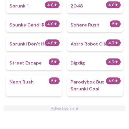
4.6
★
4.6
★
Sprunk 1
2048
4.6
★
5
★
Spunky Candi Retake
Sphere Rush
4.9
★
4.7
★
Sprunki Don’t Hug Me
Astro Robot Clicker
5
★
4.7
★
Street Escape
Digdig
5
★
4.9
★
Neon Rush
Parodybox But
Sprunki Cool
Advertisement