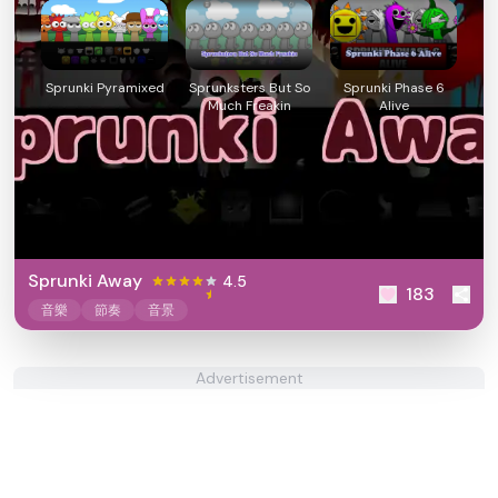
Sprunki Pyramixed
Sprunksters But So
Sprunki Phase 6
Much Freakin
Alive
Sprunki Away
4.5
183
音樂
節奏
音景
Advertisement