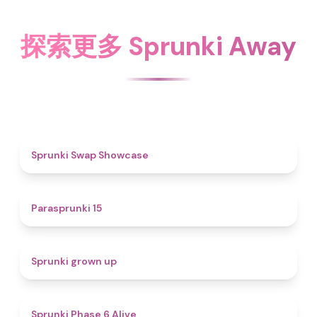
探索更多 Sprunki Away
4.6
Sprunki Swap Showcase
5
Parasprunki 15
4.4
Sprunki grown up
4.8
Sprunki Phase 6 Alive