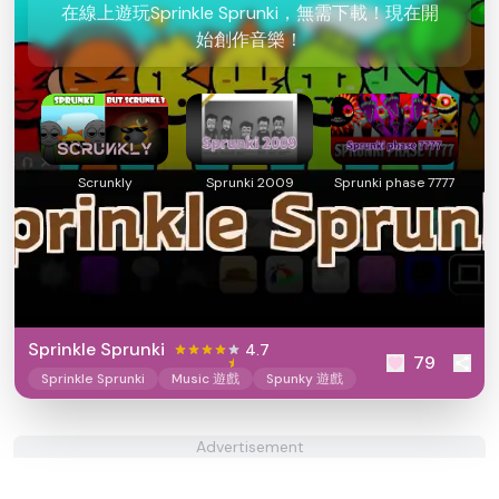
在線上遊玩Sprinkle Sprunki，無需下載！現在開
始創作音樂！
Scrunkly
Sprunki 2009
Sprunki phase 7777
Sprinkle Sprunki
4.7
79
Sprinkle Sprunki
Music 遊戲
Spunky 遊戲
Advertisement