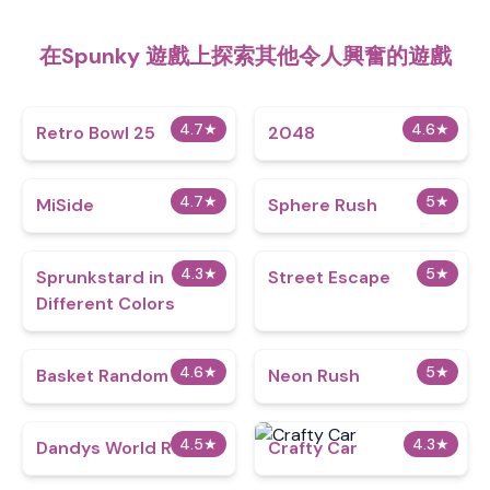
在Spunky 遊戲上探索其他令人興奮的遊戲
4.7
★
4.6
★
Retro Bowl 25
2048
4.7
★
5
★
MiSide
Sphere Rush
4.3
★
5
★
Sprunkstard in
Street Escape
Different Colors
4.6
★
5
★
Basket Random
Neon Rush
4.5
★
4.3
★
Dandys World Roblox
Crafty Car