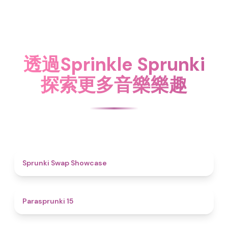
透過Sprinkle Sprunki
探索更多音樂樂趣
4.6
Sprunki Swap Showcase
5
Parasprunki 15