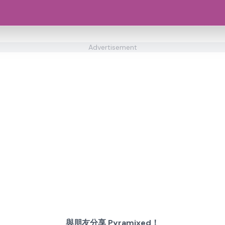
Advertisement
與朋友分享 Pyramixed！