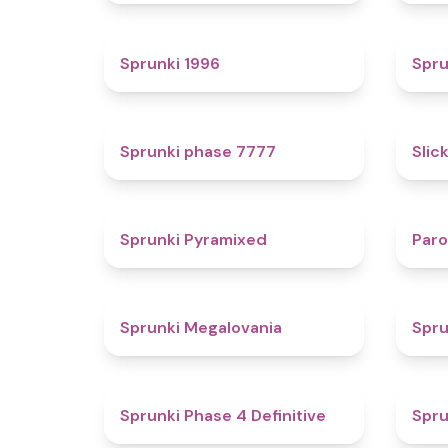
5
Sprunki 1996
Spru
5
Sprunki phase 7777
Slic
4.3
Sprunki Pyramixed
Par
4.5
Sprunki Megalovania
Spru
4.6
Sprunki Phase 4 Definitive
Spru