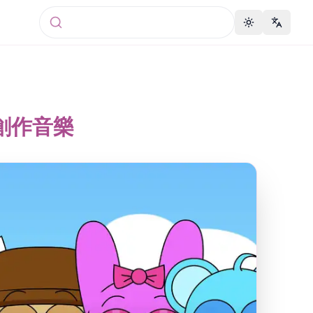
Toggle theme
Change 
d 創作音樂