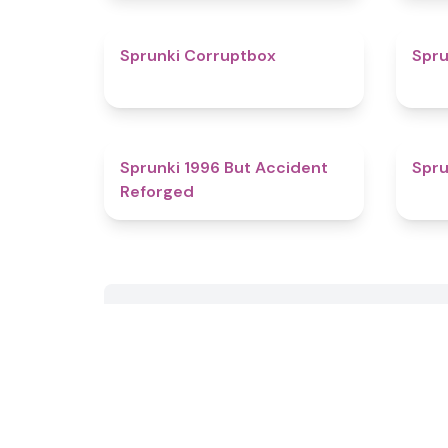
4.6
Sprunki Corruptbox
Spru
4.8
Sprunki 1996 But Accident
Spru
Reforged