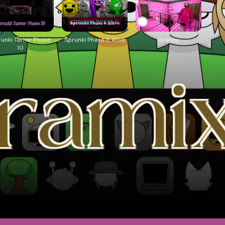
unki Terror Phase
Sprunki Phase 6 Alive
Granny
10