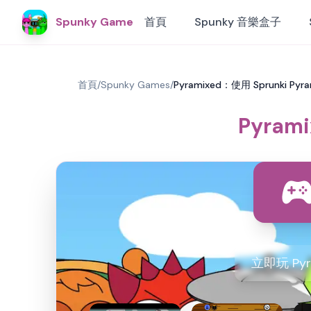
Spunky Game
首頁
Spunky 音樂盒子
首頁
/
Spunky Games
/
Pyramixed：使用 Sprunki Py
Pyram
立即玩 Pyr