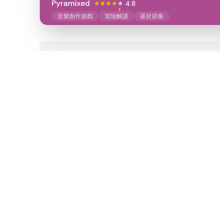
Pyramixed
4.8
音樂創作遊戲
冒險解謎
基於節奏