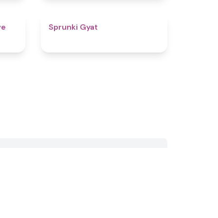
4.7
4.6
ve
Sprunki Gyat