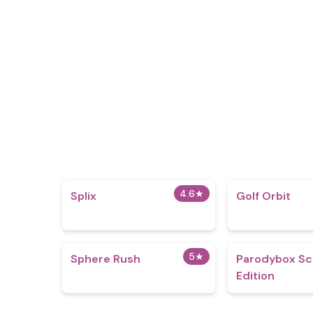
4.6
★
Splix
Golf Orbit
5
★
Sphere Rush
Parodybox Sc
Edition