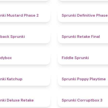
4.3
nki Mustard Phase 2
Sprunki Definitive Phase
4.4
kback Sprunki
Sprunki Retake Final
4.3
odybox
Fiddle Sprunki
4
nki Katchup
Sprunki Poppy Playtime
4.1
nki Deluxe Retake
Sprunki Corruptbox 3