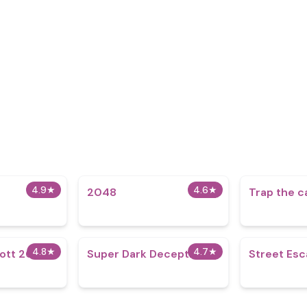
4.9
★
4.6
★
2048
Trap the c
4.8
★
4.7
★
ott 2029
Super Dark Deception
Street Es