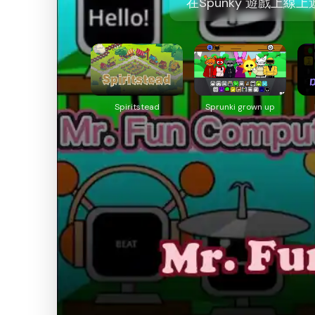
在Spunky 遊戲上線上
Spiritstead
Sprunki grown up