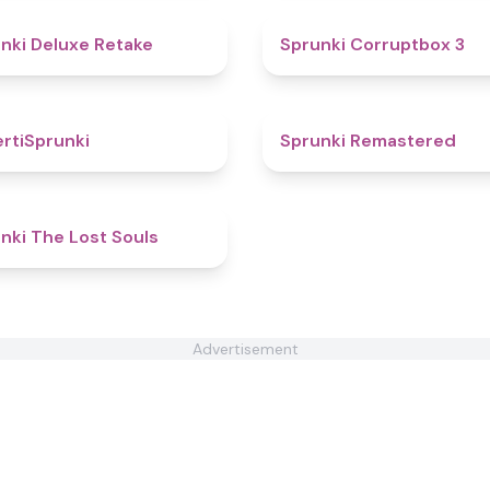
4.1
nki Deluxe Retake
Sprunki Corruptbox 3
4.8
rtiSprunki
Sprunki Remastered
4.9
nki The Lost Souls
Advertisement