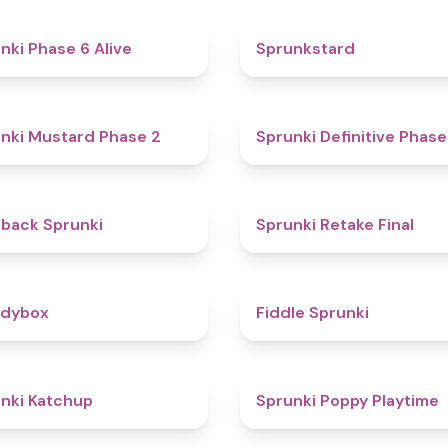
4.8
nki Phase 6 Alive
Sprunkstard
4.3
nki Mustard Phase 2
Sprunki Definitive Phase
4.4
kback Sprunki
Sprunki Retake Final
4.3
odybox
Fiddle Sprunki
4
nki Katchup
Sprunki Poppy Playtime