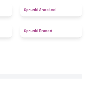
5
4.5
Sprunki Shocked
4.9
4.6
Sprunki Erased