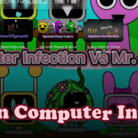
遊玩Mr. Fun電腦感染，無需下載！
DesertiSprunki
Sprunki Phase 6 Alive
Scary Horror Choo
Choo Game