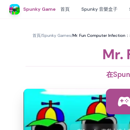
Spunky Game
首頁
Spunky 音樂盒子
首頁
/
Spunky Games
/
Mr. Fun Computer Infectio
Mr.
在Spun