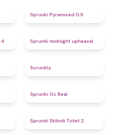
4.6
4.7
Sprunki Pyramixed 0.9
4.7
4.9
 4
Sprunki midnight upheaval
4.8
4.7
Scrunkly
4.4
4.5
Sprunki Oc Real
4.9
4.7
Sprunki Skibidi Toilet 2