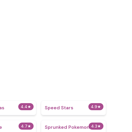
4.4
★
4.9
★
as
​​Speed Stars​
4.7
★
4.3
★
e
Sprunked Pokemon