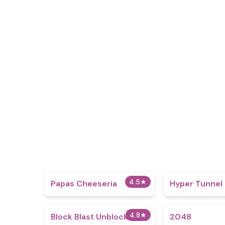
4.5
★
Papas Cheeseria
Hyper Tunnel
4.8
★
Block Blast Unblocked
2048