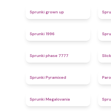
4.4
Sprunki grown up
Spru
5
Sprunki 1996
Spru
5
Sprunki phase 7777
Slic
4.3
Sprunki Pyramixed
Par
4.5
Sprunki Megalovania
Spru