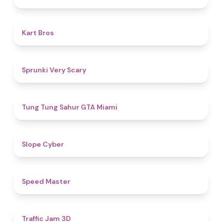
4.5
Kart Bros
4.5
Sprunki Very Scary
4.5
Tung Tung Sahur GTA Miami
4.8
​​Slope Cyber
5
​​Speed Master
4.5
Traffic Jam 3D