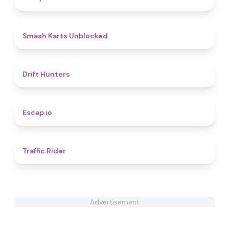
5
Smash Karts Unblocked
4.7
Drift Hunters
4.9
Escap.io
4.3
Traffic Rider
Advertisement