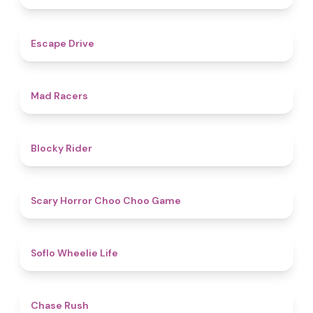
4.9
Escape Drive
4.7
Mad Racers
4.5
Blocky Rider
4.6
Scary Horror Choo Choo Game
4.8
Soflo Wheelie Life
5
Chase Rush