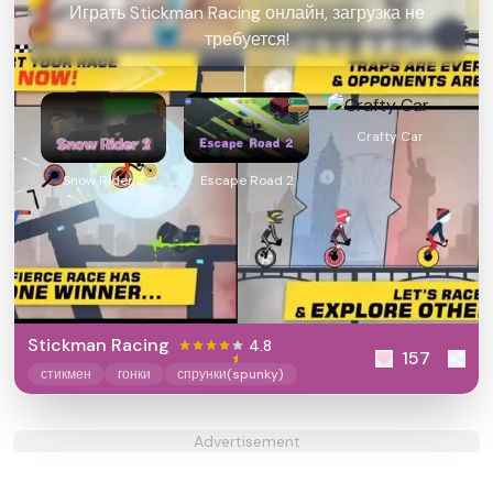
Играть Stickman Racing онлайн, загрузка не
требуется!
Crafty Car
Snow Rider 2
Escape Road 2
Stickman Racing
4.8
157
стикмен
гонки
спрунки(spunky)
Advertisement