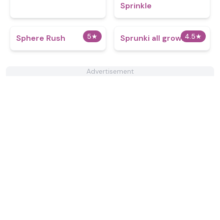
Sprinkle​
5
★
4.5
★
Sphere Rush
Sprunki all grown up
Advertisement