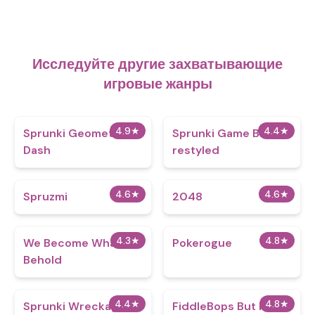
Исследуйте другие захватывающие
игровые жанры
4.9
★
4.4
★
Sprunki Geometry
Sprunki Game But
Dash
restyled
4.6
★
4.6
★
Spruzmi
2048
4.3
★
4.8
★
We Become What We
Pokerogue
Behold
4.4
★
4.8
★
Sprunki Wreckage
FiddleBops But its