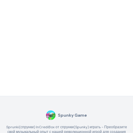
Spunky Game
Sprunki(спрунки) InCrediBox от спрунки(Spunky) играть - Преобразите
свой музыкальный опыт с нашей революционной игрой для создания