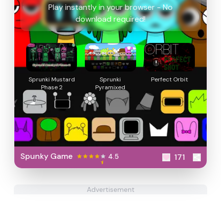
Play instantly in your browser - No
download required!
Sprunki Mustard
Sprunki
Perfect Orbit
Phase 2
Pyramixed
Spunky Game
4.5
171
Advertisement