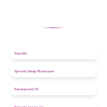
4.6
Squidki
4.6
Sprunki Swap Showcase
5
Parasprunki 15
4.4