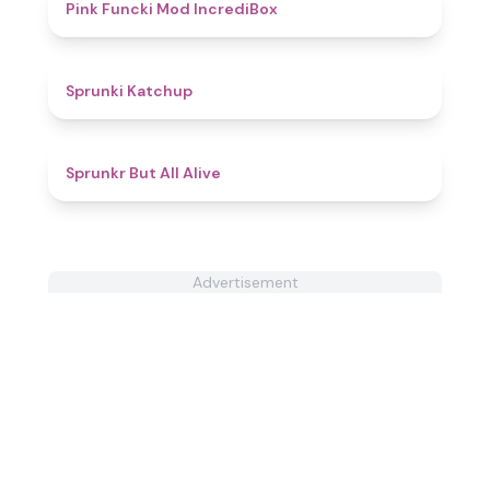
4.6
Pink Funcki Mod IncrediBox
4
Sprunki Katchup
4.9
Sprunkr But All Alive
Advertisement