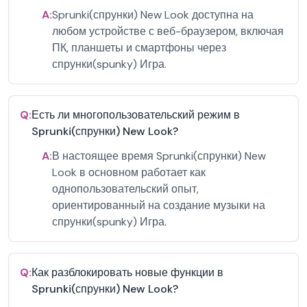
A:
Sprunki(спрунки) New Look доступна на
любом устройстве с веб-браузером, включая
ПК, планшеты и смартфоны через
спрунки(spunky) Игра.
Q:
Есть ли многопользовательский режим в
Sprunki(спрунки) New Look?
A:
В настоящее время Sprunki(спрунки) New
Look в основном работает как
однопользовательский опыт,
ориентированный на создание музыки на
спрунки(spunky) Игра.
Q:
Как разблокировать новые функции в
Sprunki(спрунки) New Look?