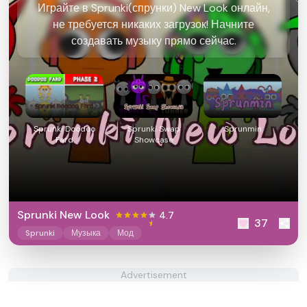
Играйте в Sprunki(спрунки) New Look онлайн,
не требуется никаких загрузок! Начните
создавать музыку прямо сейчас.
Sprunki Doodoo
Sprunki Swap
Sprunmin
Fard
Showcase
Sprunki New Look
4.7
37
Sprunki
Музыка
Мод
Advertisement