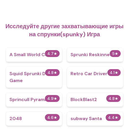
Исследуйте другие захватывающие игры
на спрунки(spunky) Игра
4.7
★
5
★
A Small World Cup
Sprunki Reskinned 2
4.8
★
4.1
★
Squid Sprunki Dance
Retro Car Driver
Game
4.9
★
4.8
★
Sprincull Pyramixed
BlockBlast2
4.6
★
4.4
★
2048
subway Santa