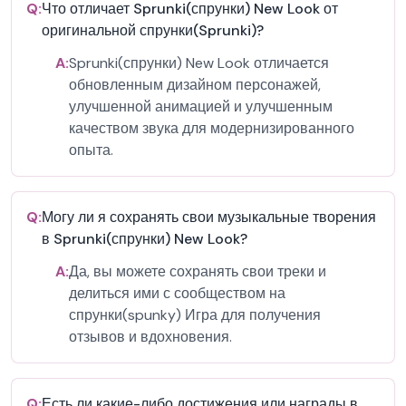
Q:
Что отличает Sprunki(спрунки) New Look от
оригинальной спрунки(Sprunki)?
A:
Sprunki(спрунки) New Look отличается
обновленным дизайном персонажей,
улучшенной анимацией и улучшенным
качеством звука для модернизированного
опыта.
Q:
Могу ли я сохранять свои музыкальные творения
в Sprunki(спрунки) New Look?
A:
Да, вы можете сохранять свои треки и
делиться ими с сообществом на
спрунки(spunky) Игра для получения
отзывов и вдохновения.
Q:
Есть ли какие-либо достижения или награды в