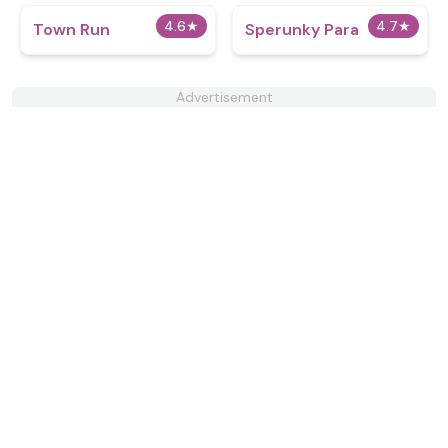
4.6
★
4.7
★
Town Run
Sperunky Para
Advertisement