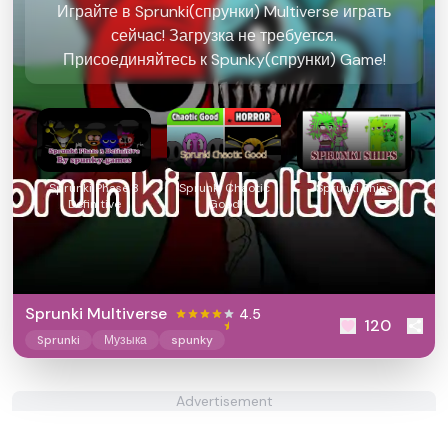
Играйте в Sprunki(спрунки) Multiverse играть
сейчас! Загрузка не требуется.
Присоединяйтесь к Spunky(спрунки) Game!
Sprunki Phase 3
Sprunki Chaotic
Sprunki Ships
Definitive
Good
Sprunki Multiverse
4.5
120
Sprunki
Музыка
spunky
Advertisement