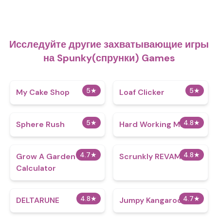
Исследуйте другие захватывающие игры
на Spunky(спрунки) Games
5
★
5
★
My Cake Shop
Loaf Clicker
5
★
4.8
★
Sphere Rush
Hard Working Man
4.7
★
4.8
★
Grow A Garden
Scrunkly REVAMP
Calculator​
4.8
★
4.7
★
DELTARUNE
Jumpy Kangaroo