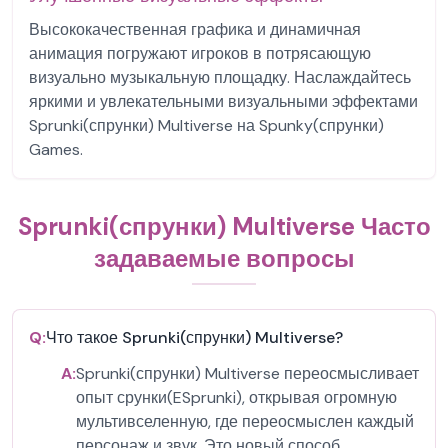
Высококачественная графика и динамичная
анимация погружают игроков в потрясающую
визуально музыкальную площадку. Наслаждайтесь
яркими и увлекательными визуальными эффектами
Sprunki(спрунки) Multiverse на Spunky(спрунки)
Games.
Sprunki(спрунки) Multiverse Часто
задаваемые вопросы
Q:
Что такое Sprunki(спрунки) Multiverse?
A:
Sprunki(спрунки) Multiverse переосмысливает
опыт срунки(ESprunki), открывая огромную
мультивселенную, где переосмыслен каждый
персонаж и звук. Это новый способ