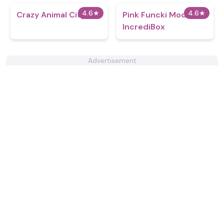
4.6
★
4.6
★
Crazy Animal City
Pink Funcki Mod
IncrediBox
Advertisement