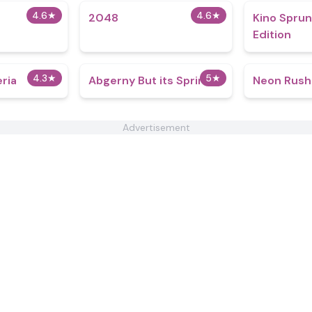
4.6
★
4.6
★
2048
Kino Spru
Edition
4.3
★
5
★
eria
Abgerny But its Sprinkle
Neon Rush
Advertisement