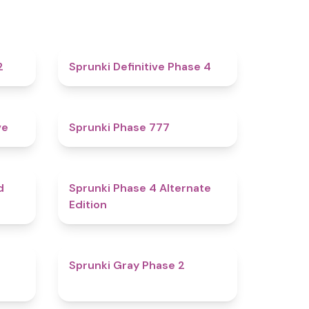
4.3
4.7
2
Sprunki Definitive Phase 4
4.8
5
ve
Sprunki Phase 777
4.6
4.9
d
Sprunki Phase 4 Alternate
Edition
4.7
4.7
Sprunki Gray Phase 2