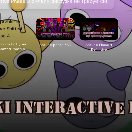
tive Phase 3 онлайн, загрузка не требуется!
prunki Un Hyper
Sprunki phase 7777
Sprunki Phase 4
Shifted Phase 4
Definitive