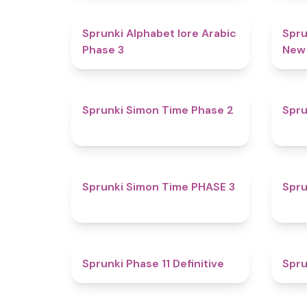
4.8
Sprunki Alphabet lore Arabic
Spru
Phase 3
New
4.4
Sprunki Simon Time Phase 2
Spru
4.9
Sprunki Simon Time PHASE 3
Spru
4.9
Sprunki Phase 11 Definitive
Spru