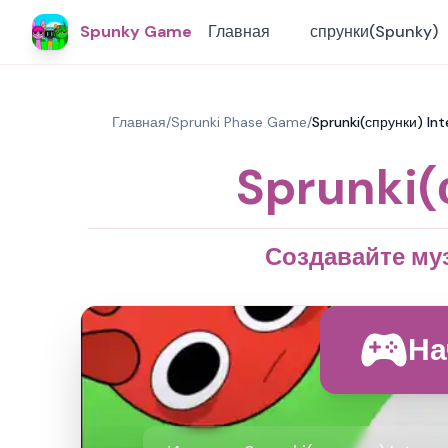
Spunky Game
Главная
спрунки(Spunky)
Главная
/
Sprunki Phase Game
/
Sprunki(спрунки) In
Sprunki(
Создавайте муз
На