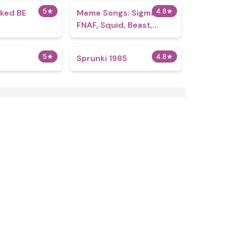
5
★
4.8
★
nked BE
Meme Songs: Sigma Boy,
FNAF, Squid, Beast,
Sprunki
5
★
4.8
★
Sprunki 1985