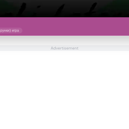
рунки) игра
Advertisement