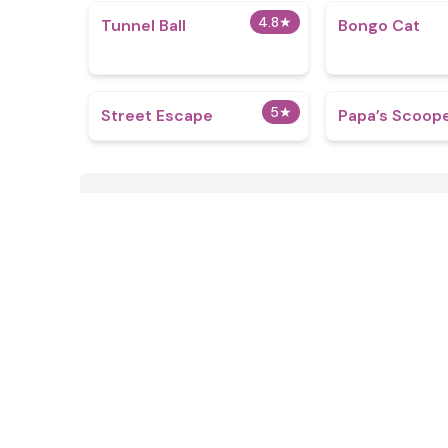
4.8
★
Tunnel Ball
Bongo Cat
5
★
Street Escape
​Papa’s Scoop