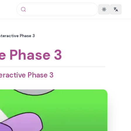
Toggle theme
Change 
nteractive Phase 3
e Phase 3
ractive Phase 3