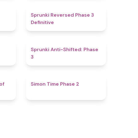
4.7
4.3
Sprunki Reversed Phase 3
Definitive
4.8
4.3
Sprunki Anti-Shifted: Phase
3
4.5
4.8
of
Simon Time Phase 2