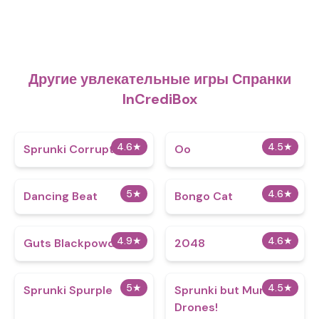
Другие увлекательные игры Спранки
InCrediBox
4.6
★
4.5
★
Sprunki Corruptbox
Oo
5
★
4.6
★
Dancing Beat
Bongo Cat
4.9
★
4.6
★
Guts Blackpowder
2048
5
★
4.5
★
Sprunki Spurple
Sprunki but Murder
Drones!