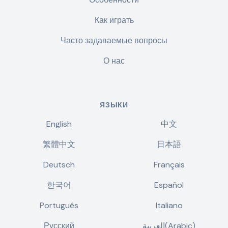
Как играть
Часто задаваемые вопросы
О нас
ЯЗЫКИ
English
中文
繁體中文
日本語
Deutsch
Français
한국어
Español
Português
Italiano
Русский
العربية(Arabic)