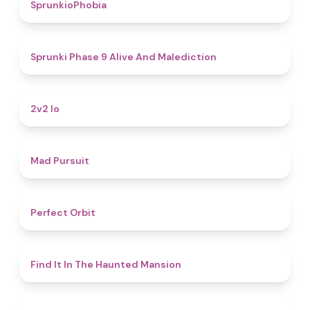
4.7
SprunkioPhobia
5
Sprunki Phase 9 Alive And Malediction
4.5
2v2 Io
4.6
Mad Pursuit
4.6
Perfect Orbit
4.7
Find It In The Haunted Mansion