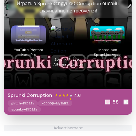
Играть в Sprunki(спрунки) Corruption онлайн,
скачивание не требуется!
YouTube Rhythm
Incredibox
Hero Pro
Sprunkios Again
Sprunki Phase 4
Alternate Edition
Sprunki Corruption
4.6
58
glitch-играть
хоррор-музыка
spunky-играть
Advertisement