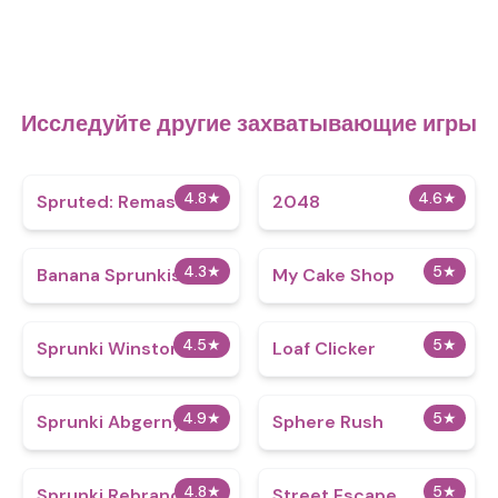
Исследуйте другие захватывающие игры
4.8
★
4.6
★
Spruted: Remastered
2048
4.3
★
5
★
Banana Sprunkis
My Cake Shop
4.5
★
5
★
Sprunki Winston's
Loaf Clicker
4.9
★
5
★
Sprunki Abgerny
Sphere Rush
4.8
★
5
★
Sprunki Rebranded
Street Escape