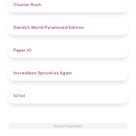
4.4
Cluster Rush
4.3
Dandy’s World Pyramixed Edition
4.6
Paper IO
5
Incredibox Sprunkios Again
4.9
1v1.lol
Advertisement