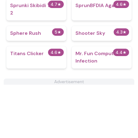
4.7
★
4.6
★
Sprunki Skibidi Toilet
SprunBFDIA Again
2
5
★
4.3
★
Sphere Rush
Shooter Sky
4.6
★
4.4
★
Titans Clicker
Mr. Fun Computer
Infection
Advertisement