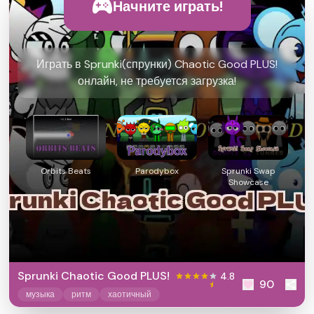
Начните играть!
Играть в Sprunki(спрунки) Chaotic Good PLUS!
онлайн, не требуется загрузка!
Orbits Beats
Parodybox
Sprunki Swap
Showcase
Sprunki Chaotic Good PLUS!
4.8
90
музыка
ритм
хаотичный