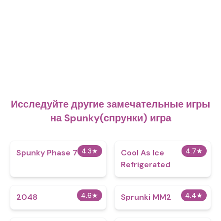
Исследуйте другие замечательные игры
на Spunky(спрунки) игра
4.3
★
4.7
★
Spunky Phase 7
Cool As Ice
Refrigerated
4.6
★
4.4
★
2048
Sprunki MM2