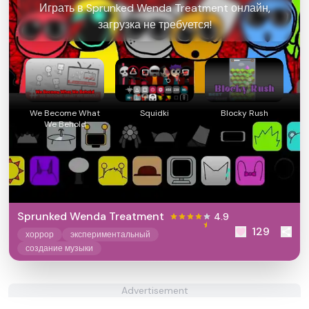
Играть в Sprunked Wenda Treatment онлайн,
загрузка не требуется!
We Become What
Squidki
Blocky Rush
We Behold
Sprunked Wenda Treatment
4.9
129
хоррор
экспериментальный
создание музыки
Advertisement