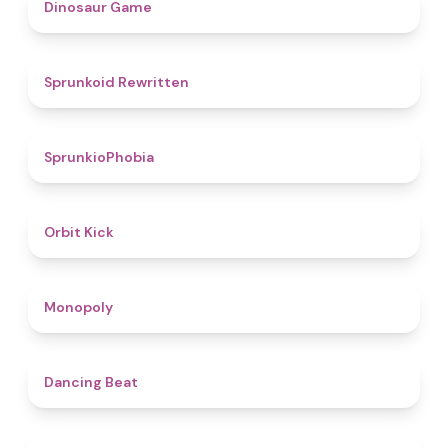
4.9
Dinosaur Game
4.6
Sprunkoid Rewritten
4.7
SprunkioPhobia
4.8
Orbit Kick
4.8
Monopoly
5
Dancing Beat