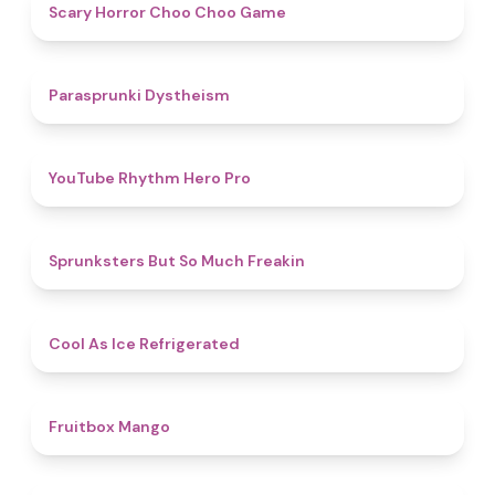
4.6
Scary Horror Choo Choo Game
4.6
Parasprunki Dystheism
4.7
YouTube Rhythm Hero Pro
4.9
Sprunksters But So Much Freakin
4.7
Cool As Ice Refrigerated
4.9
Fruitbox Mango