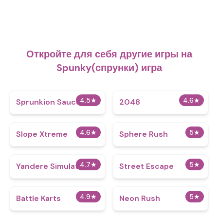
Откройте для себя другие игры на
Spunky(спрунки) игра
4.5
★
4.6
★
Sprunkion Sauce
2048
4.6
★
5
★
Slope Xtreme
Sphere Rush
4.7
★
5
★
Yandere Simulator
Street Escape
4.9
★
5
★
Battle Karts
Neon Rush