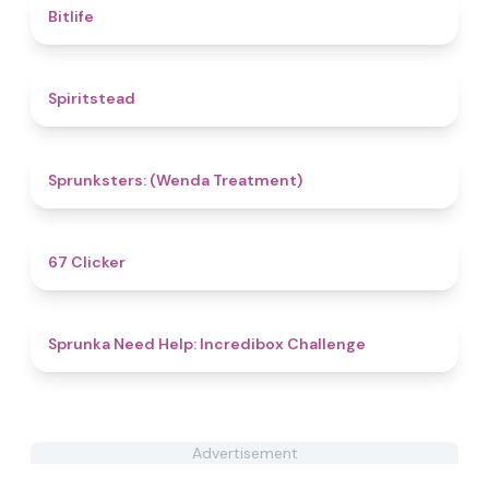
4.5
Bitlife
4.4
Spiritstead
5
Sprunksters: (Wenda Treatment)
4.3
67 Clicker
4.4
Sprunka Need Help: Incredibox Challenge
Advertisement