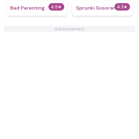
4.5
★
4.3
★
Bad Parenting
Sprunki Sosoranki
Advertisement