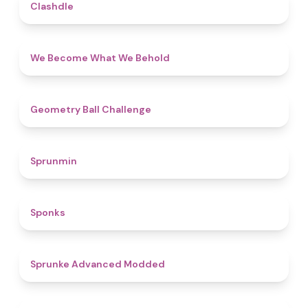
4.7
Clashdle
4.3
We Become What We Behold
4.3
Geometry Ball Challenge
4.5
Sprunmin
4.8
Sponks
4.5
Sprunke Advanced Modded