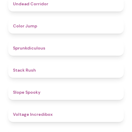
4.6
Undead Corridor
4.3
Color Jump
4.5
Sprunkdiculous
4.4
Stack Rush
4.9
Slope Spooky
5
Voltage Incredibox