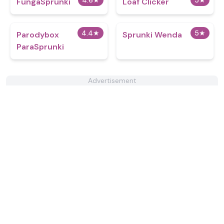
4.6
★
5
★
FungaSprunki
Loaf Clicker
4.4
★
5
★
Parodybox
Sprunki Wenda
ParaSprunki
Advertisement