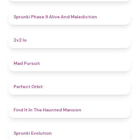
5
Sprunki Phase 9 Alive And Malediction
4.5
2v2 Io
4.6
Mad Pursuit
4.6
Perfect Orbit
4.7
Find It In The Haunted Mansion
4.7
Sprunki Evolution