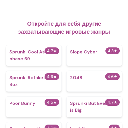
Откройте для себя другие
захватывающие игровые жанры
4.7
★
4.8
★
Sprunki Cool As Ice
​​Slope Cyber
phase 69
4.6
★
4.6
★
Sprunki Retake Beat
2048
Box
4.5
★
4.7
★
Poor Bunny
Sprunki But Everyone
is Big